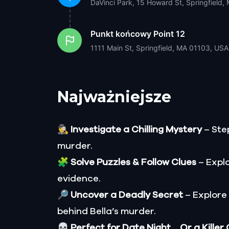
DaVinci Park, 15 Howard St, Springfield
Punkt końcowy
Point 12
1111 Main St, Springfield, MA 01103, USA
Najważniejsze
🕵️‍♂️
Investigate a Chilling Mystery
– Step
murder.
🧩
Solve Puzzles & Follow Clues
– Explo
evidence.
🔎
Uncover a Deadly Secret
– Explore
behind Bella’s murder.
💀
Perfect for Date Night… Or a Killer