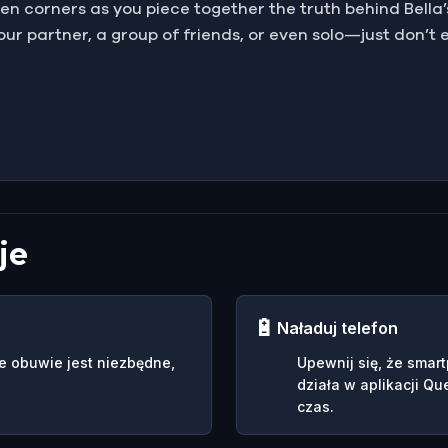
 corners as you piece together the truth behind Bella’
your partner, a group of friends, or even solo—just don’t 
je
🔋
Naładuj telefon
e obuwie jest niezbędne,
Upewnij się, że smar
działa w aplikacji Qu
czas.