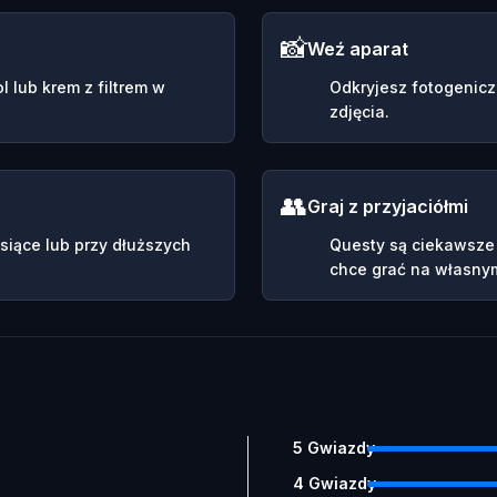
📸
Weź aparat
 lub krem z filtrem w
Odkryjesz fotogeniczn
zdjęcia.
👥
Graj z przyjaciółmi
siące lub przy dłuższych
Questy są ciekawsze z
chce grać na własnym
5
Gwiazdy
4
Gwiazdy