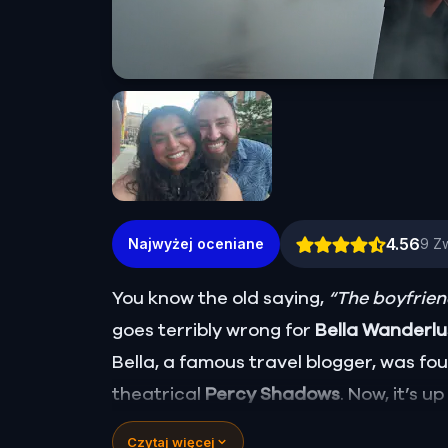
4.56
Najwyżej oceniane
9
Z
You know the old saying,
“The boyfriend
goes terribly wrong for
Bella Wanderl
Bella, a famous travel blogger, was f
theatrical
Percy Shadows
. Now, it’s u
Was it Walter, the obsessed boyfriend? 
Czytaj więcej