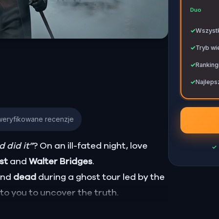
✓
Duo
✓
Wszystk
✓
Tryb wi
✓
Ranking
✓
Najlepsz
weryfikowane recenzje
 did it”
? On an ill-fated night, love
✓
ust
and
Walter Bridges
.
ound
dead
during a ghost tour led by the
p to you to uncover the truth.
Percy, the ghost tour guide with a flair