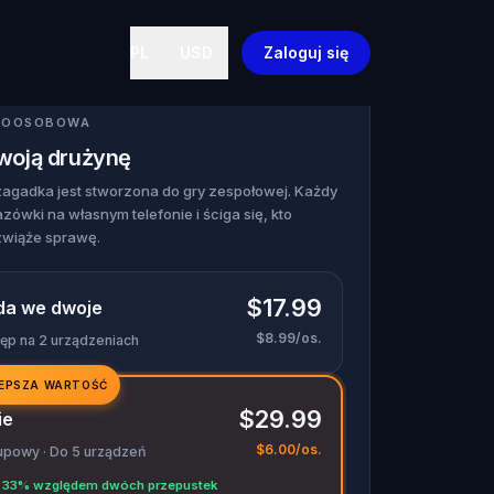
PL
USD
Zaloguj się
ELOOSOBOWA
swoją drużynę
zagadka jest stworzona do gry zespołowej. Każdy
zówki na własnym telefonie i ściga się, kto
zwiąże sprawę.
$17.99
da we dwoje
$8.99/os.
tęp na 2 urządzeniach
EPSZA WARTOŚĆ
$29.99
ie
$6.00/os.
upowy · Do 5 urządzeń
 33% względem dwóch przepustek