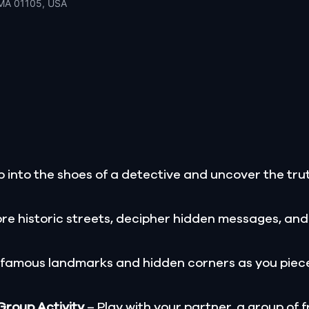
, MA 01105, USA
 into the shoes of a detective and uncover the trut
re historic streets, decipher hidden messages, and
 famous landmarks and hidden corners as you piece
 Group Activity
– Play with your partner, a group of f