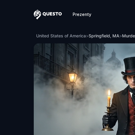
Prezenty
Questo
Murder Mystery: Death in the Shadows i
United States of America
>
Springfield, MA
>