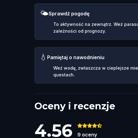
🌤️
Sprawdź pogodę
To aktywność na zewnątrz. Weź parasol
zależności od prognozy.
💧
Pamiętaj o nawodnieniu
Weź wodę, zwłaszcza w cieplejsze mie
questach.
Oceny i recenzje
4.56
9
oceny