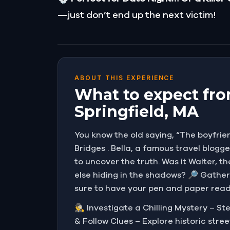
—just don’t end up the next victim!
ABOUT THIS EXPERIENCE
What to expect fro
Springfield, MA
You know the old saying, “The boyfrien
Bridges . Bella, a famous travel blogg
to uncover the truth. Was it Walter, t
else hiding in the shadows? 🔎 Gather
sure to have your pen and paper ready
🕵️‍♂️ Investigate a Chilling Mystery –
& Follow Clues – Explore historic str