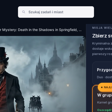
n Springfield, MA
MISJA WI
Murder Mystery: Death in the Shadows in Springfield, MA
Zbierz 
Kryminalna 
dostaje wska
pierwszy ro
Przygo
Duo · dos
★
NAJL
✓
W grup
✓
Karnet gr
✓
Oszczędź