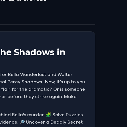
the Shadows in
g for Bella Wanderlust and Walter
cal Percy Shadows . Now, it’s up to you
 flair for the dramatic? Or is someone
rer before they strike again. Make
behind Bella's murder. 🧩 Solve Puzzles
evidence. 🔎 Uncover a Deadly Secret