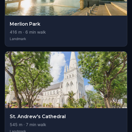
Merlion Park
416
m ·
6
min walk
Landmark
St. Andrew's Cathedral
545
m ·
7
min walk
Landmark