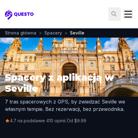
Questo
Strona główna
>
Spacery
>
Seville
Spacery z aplikacją w
Seville
7 tras spacerowych z GPS, by zwiedzać Seville we
własnym tempie. Bez rezerwacji, bez przewodnika.
4.7 na podstawie 410 opinii
|
Od $9.99