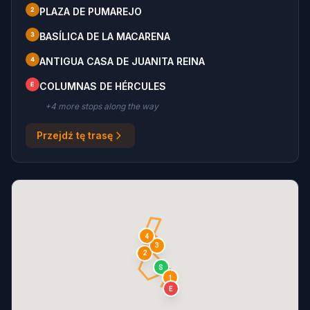
2
PLAZA DE PUMAREJO
3
BASÍLICA DE LA MACARENA
4
ANTIGUA CASA DE JUANITA REINA
E
COLUMNAS DE HÉRCULES
+
4
more stop
s
along the way
Przejdź tę trasę
4
3
2
S
1
E