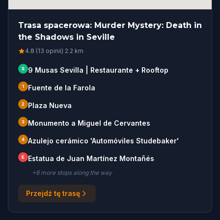
Trasa spacerowa: Murder Mystery: Death in
the Shadows in Seville
4.8 (13 opinii)
·
2.2
km
S
9 Musas Sevilla | Restaurante + Rooftop
1
Fuente de la Farola
2
Plaza Nueva
3
Monumento a Miguel de Cervantes
4
Azulejo cerámico 'Automóviles Studebaker'
E
Estatua de Juan Martínez Montañés
+
6
more stop
s
along the way
Przejdź tę trasę