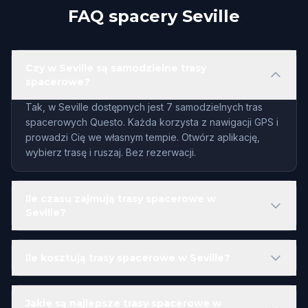
FAQ spacery Seville
Czy w Seville są samodzielne trasy
spacerowe?
Tak, w Seville dostępnych jest 7 samodzielnych tras
spacerowych Questo. Każda korzysta z nawigacji GPS i
prowadzi Cię we własnym tempie. Otwórz aplikację,
wybierz trasę i ruszaj. Bez rezerwacji.
Ile czasu zajmują trasy spacerowe w
Seville?
Ile kosztują trasy spacerowe w Seville?
Jakie są najlepsze trasy spacerowe w