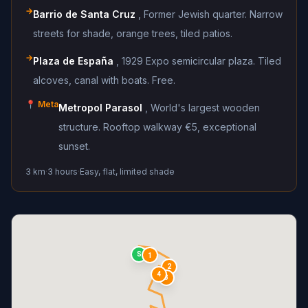
→
Barrio de Santa Cruz
,
Former Jewish quarter. Narrow
streets for shade, orange trees, tiled patios.
→
Plaza de España
,
1929 Expo semicircular plaza. Tiled
alcoves, canal with boats. Free.
📍 Meta
Metropol Parasol
,
World's largest wooden
structure. Rooftop walkway €5, exceptional
sunset.
3 km
·
3 hours
·
Easy, flat, limited shade
S
1
2
4
3