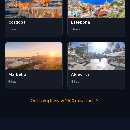
Córdoba
Estepona
6 tras
1 trasa
Marbella
Algeciras
5 tras
4 tras
Odkrywaj trasy w 1000+ miastach