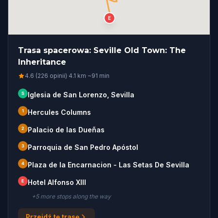
E
Trasa spacerowa: Seville Old Town: The
Inheritance
4.6 (226 opinii)
·
4.1
km
·
~
91
min
S
Iglesia de San Lorenzo, Sevilla
1
Hercules Columns
2
Palacio de las Dueñas
3
Parroquia de San Pedro Apóstol
4
Plaza de la Encarnacion - Las Setas De Sevilla
E
Hotel Alfonso XIII
+
5
more stop
s
along the way
Przejdź tę trasę