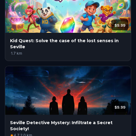
$9.99
Kid Quest: Solve the case of the lost senses in
Seville
·
1.7
km
$9.99
Seville Detective Mystery: Infiltrate a Secret
Society!
4.7
·
2.0
km