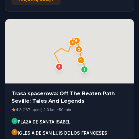
3
4
2
1
E
S
Trasa spacerowa: Off The Beaten Path
Seville: Tales And Legends
4.8 (167 opinii)
·
2.3
km
·
~
50
min
S
PLAZA DE SANTA ISABEL
1
IGLESIA DE SAN LUIS DE LOS FRANCESES