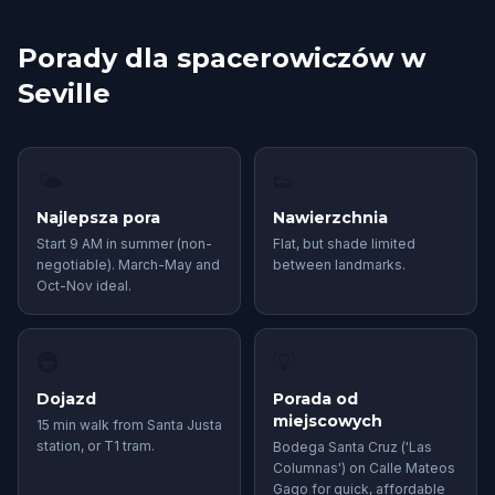
Porady dla spacerowiczów w
Seville
🌤
👟
Najlepsza pora
Nawierzchnia
Start 9 AM in summer (non-
Flat, but shade limited
negotiable). March-May and
between landmarks.
Oct-Nov ideal.
🚇
💡
Dojazd
Porada od
miejscowych
15 min walk from Santa Justa
station, or T1 tram.
Bodega Santa Cruz ('Las
Columnas') on Calle Mateos
Gago for quick, affordable