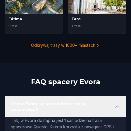
Fátima
Faro
1 trasa
1 trasa
Odkrywaj trasy w 1000+ miastach
FAQ spacery Evora
Czy w Evora są samodzielne trasy
spacerowe?
Tak, w Evora dostępna jest 1 samodzielna trasa
spacerowa Questo. Każda korzysta z nawigacji GPS i