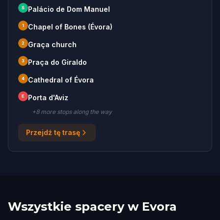
S
Palácio de Dom Manuel
1
Chapel of Bones (Évora)
2
Graça church
3
Praça do Giraldo
4
Cathedral of Évora
E
Porta d'Aviz
+
8
more stop
s
along the way
Przejdź tę trasę
Wszystkie spacery w Evora