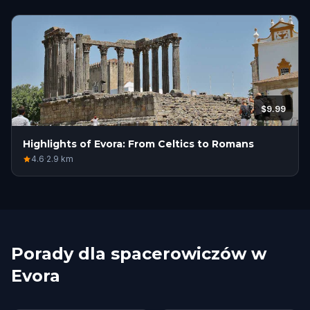
$9.99
Highlights of Evora: From Celtics to Romans
4.6
·
2.9
km
Porady dla spacerowiczów w
Evora