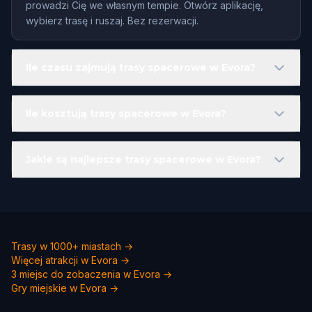
prowadzi Cię we własnym tempie. Otwórz aplikację,
wybierz trasę i ruszaj. Bez rezerwacji.
Ile czasu zajmują trasy spacerowe w Evora?
Ile kosztują trasy spacerowe w Evora?
Jakie są najlepsze trasy spacerowe w Evora?
Trasy w 1000+ miastach →
Więcej atrakcji w Evora →
3 miejsc do zobaczenia w Evora →
Gry miejskie w Evora →