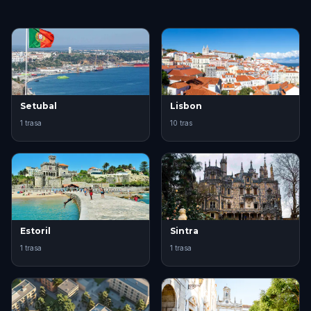
Setubal
Lisbon
1 trasa
10 tras
Estoril
Sintra
1 trasa
1 trasa