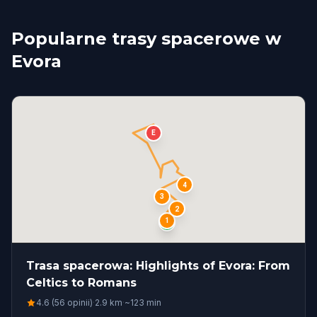
Popularne trasy spacerowe w
Evora
E
4
3
2
1
S
Trasa spacerowa: Highlights of Evora: From
Celtics to Romans
4.6 (56 opinii)
·
2.9
km
·
~
123
min