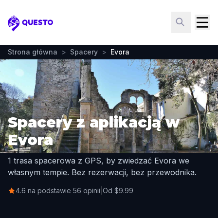
Questo
Strona główna
>
Spacery
>
Evora
Spacery z aplikacją w
Evora
1 trasa spacerowa z GPS, by zwiedzać Evora we
własnym tempie. Bez rezerwacji, bez przewodnika.
4.6 na podstawie 56 opinii
|
Od $9.99