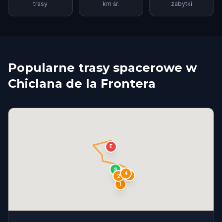
trasy
km śr.
zabytki
Popularne trasy spacerowe w
Chiclana de la Frontera
E
S
4
3
2
1