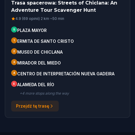
Trasa spacerowa: Streets of Chiclana: An
Adventure Tour Scavenger Hunt
4.9 (69 opinii)
·
2
km
·
~
50
min
S
PLAZA MAYOR
1
ERMITA DE SANTO CRISTO
2
MUSEO DE CHICLANA
3
MIRADOR DEL MIEDO
4
CENTRO DE INTERPRETACIÓN NUEVA GADEIRA
E
ALAMEDA DEL RÍO
+
4
more stop
s
along the way
Przejdź tę trasę