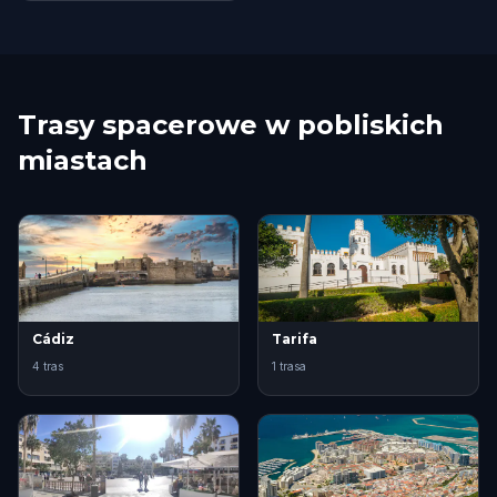
Trasy spacerowe w pobliskich
miastach
Cádiz
Tarifa
4 tras
1 trasa