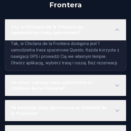
Frontera
Czy w Chiclana de la Frontera są
samodzielne trasy spacerowe?
Tak, w Chiclana de la Frontera dostępna jest 1
samodzielna trasa spacerowa Questo. Każda korzysta z
nawigacji GPS i prowadzi Cię we własnym tempie.
Otwórz aplikację, wybierz trasę i ruszaj. Bez rezerwacji.
Ile czasu zajmują trasy spacerowe w
Chiclana de la Frontera?
Ile kosztują trasy spacerowe w Chiclana de
la Frontera?