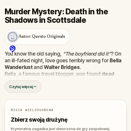
Murder Mystery: Death in the
Shadows in Scottsdale
Autor: Questo Originals
You know the old saying,
“The boyfriend did it”
? On
an ill-fated night, love goes terribly wrong for
Bella
Wanderlust
and
Walter Bridges
.
Bella, a famous travel blogger, was found
dead
during a ghost tour led by the theatrical
Percy
Czytaj więcej
Shadows
. Now, it’s up to you to uncover the truth.
Was it Walter, the obsessed boyfriend? Percy, the
ghost tour guide with a flair for the dramatic? Or is
someone else hiding in the shadows?
MISJA WIELOOSOBOWA
🔎
Gather clues, interrogate suspects, and
Zbierz swoją drużynę
expose the real murderer before they strike
again. Make sure to have your pen and paper
Kryminalna zagadka jest stworzona do gry zespołowej.