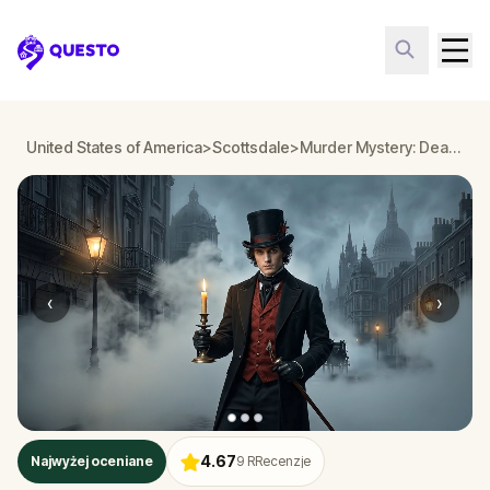
Questo
United States of America
>
Scottsdale
>
Murder Mystery: Death in the Shadows in Scottsdale
‹
›
4.67
Najwyżej oceniane
9
RRecenzje