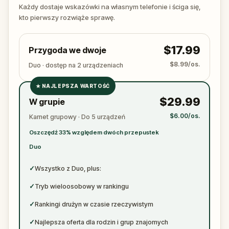
ready to jot down all the crucial evidence.
Każdy dostaje wskazówki na własnym telefonie i ściga się,
kto pierwszy rozwiąże sprawę.
$17.99
Przygoda we dwoje
$8.99/os.
Duo · dostęp na 2 urządzeniach
★
NAJLEPSZA WARTOŚĆ
✓
$29.99
W grupie
✓
$6.00/os.
Karnet grupowy · Do 5 urządzeń
✓
Oszczędź 33% względem dwóch przepustek
✓
Duo
✓
Wszystko z Duo, plus:
✓
Tryb wieloosobowy w rankingu
✓
Rankingi drużyn w czasie rzeczywistym
✓
Najlepsza oferta dla rodzin i grup znajomych