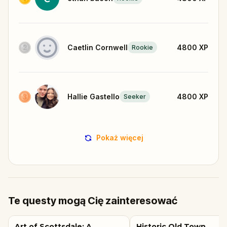
Caetlin Cornwell
4800
XP
Rookie
Hallie Gastello
4800
XP
Seeker
Pokaż więcej
Te questy mogą Cię zainteresować
Art of Scottsdale: A
Historic Old Town