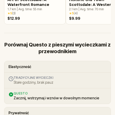
Waterfront Romance
Scottsdale: A Western
1.7
km
|
Avg. time:
55
min
Adventure
2.1
km
|
Avg. time:
70
min
★
5
(
3
)
★
5
(
4
)
$12.99
$9.99
Porównaj Questo z pieszymi wycieczkami z
przewodnikiem
Elastyczność
TRADYCYJNE WYCIECZKI
Stałe godziny, brak pauz
QUESTO
Zacznij, wstrzymaj i wznów w dowolnym momencie
Prywatność