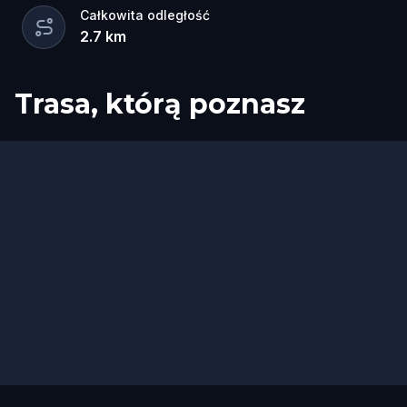
Całkowita odległość
2.7
km
Trasa, którą poznasz
Start
Meta