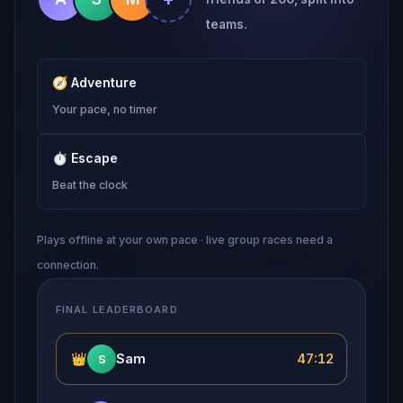
teams.
🧭
Adventure
Your pace, no timer
⏱
Escape
Beat the clock
Plays offline at your own pace · live group races need a
connection.
FINAL LEADERBOARD
👑
Sam
47:12
S