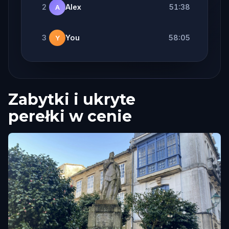
2
Alex
51:38
A
3
You
58:05
Y
Zabytki i ukryte
perełki w cenie