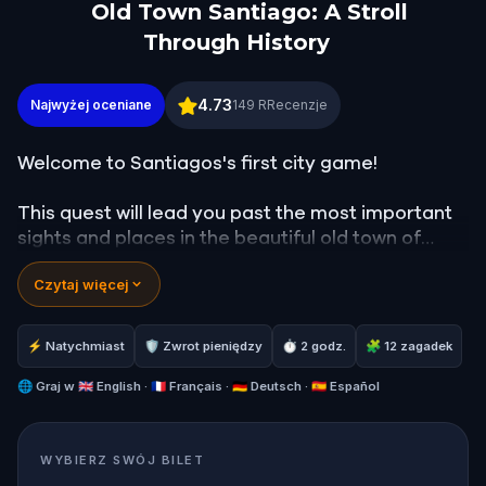
Old Town Santiago: A Stroll
Through History
Old Town Santiago: A Stroll Through History
4.73
Najwyżej oceniane
149
RRecenzje
Welcome to Santiagos's first city game!
This quest will lead you past the most important
sights and places in the beautiful old town of
Santiago de Compostela. Follow the directions
Czytaj więcej
and solve different riddles to learn interesting
and surprising facts about Santiago's history.
⚡ Natychmiast
🛡 Zwrot pieniędzy
⏱ 2 godz.
🧩 12 zagadek
While doing so, you will pass by a lot of bars and
restaurants that invite you to take a break and
🌐
Graj w
🇬🇧 English · 🇫🇷 Français · 🇩🇪 Deutsch · 🇪🇸 Español
try some of Santiago's famous tapas!
WYBIERZ SWÓJ BILET