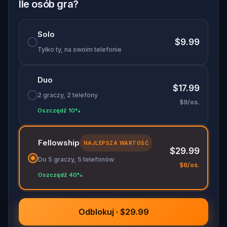
Ile osób gra?
Solo
$9.99
Tylko ty, na swoim telefonie
Duo
$17.99
2 graczy, 2 telefony
$9/os.
Oszczędź 10%
Fellowship
NAJLEPSZA WARTOŚĆ
$29.99
Do 5 graczy, 5 telefonów
$6/os.
Oszczędź 40%
Odblokuj · $29.99