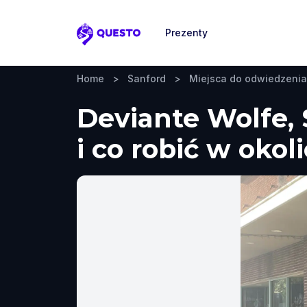
Prezenty
Questo
Home
>
Sanford
>
Miejsca do odwiedzenia
Deviante Wolfe, 
i co robić w okol