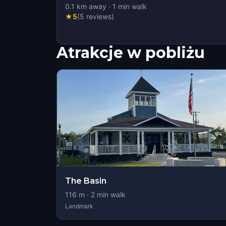
0.1
km away
·
1
min walk
★
5
(
5
reviews
)
Atrakcje w pobliżu
The Basin
116
m ·
2
min walk
Landmark