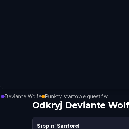
Deviante Wolfe
Punkty startowe questów
Odkryj Deviante Wol
Sippin' Sanford