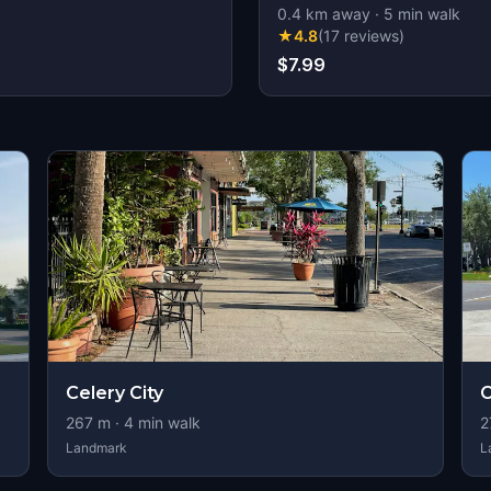
0.4
km away
·
5
min walk
★
4.8
(
17
reviews
)
$7.99
Celery City
C
267
m ·
4
min walk
2
Landmark
L