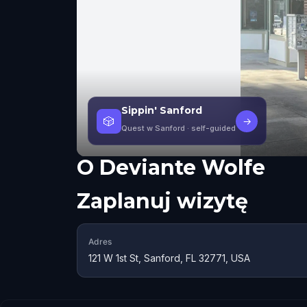
Sippin' Sanford
🎲
→
Quest w Sanford
· self-guided
O
Deviante Wolfe
Zaplanuj wizytę
Adres
121 W 1st St, Sanford, FL 32771, USA