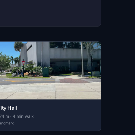
ity Hall
74
m ·
4
min walk
andmark