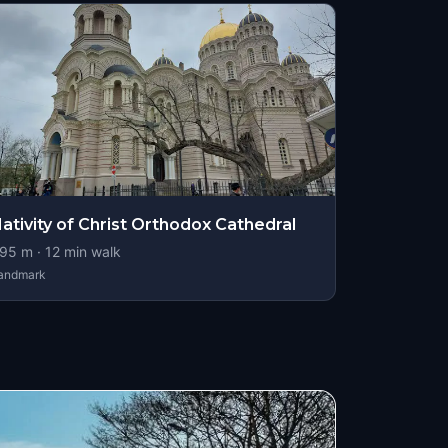
ativity of Christ Orthodox Cathedral
95
m ·
12
min walk
andmark