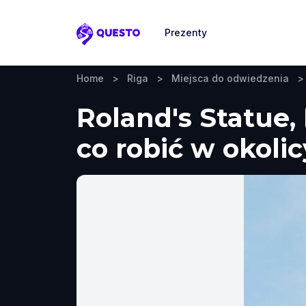
Prezenty
Questo
Home
>
Riga
>
Miejsca do odwiedzenia
>
Roland's Statue,
co robić w okolic