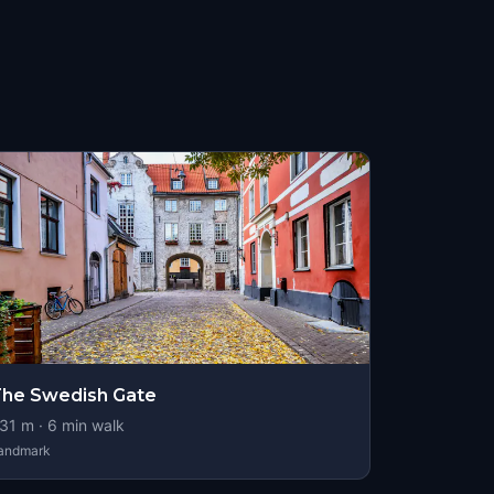
he Swedish Gate
31
m ·
6
min walk
andmark