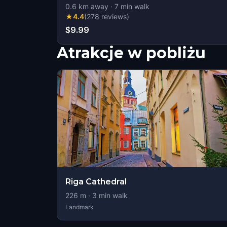
0.6
km away
·
7
min walk
★
4.4
(
278
reviews
)
$9.99
Atrakcje w pobliżu
Riga Cathedral
226
m ·
3
min walk
Landmark