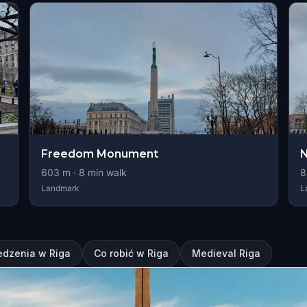
Freedom Monument
N
603
m ·
8
min walk
8
Landmark
L
edzenia w Riga
Co robić w Riga
Medieval Riga