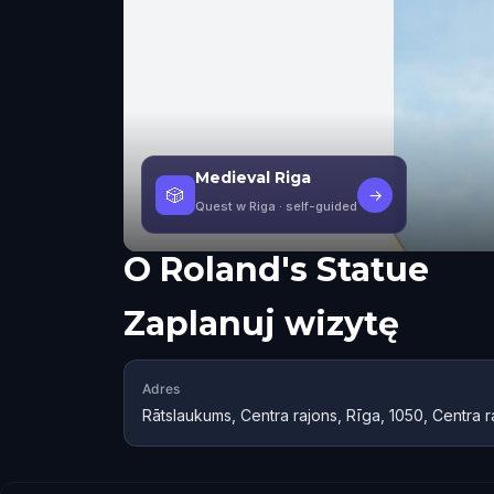
Medieval Riga
🎲
→
Quest w Riga
· self-guided
O
Roland's Statue
Zaplanuj wizytę
Adres
Rātslaukums, Centra rajons, Rīga, 1050, Centra r