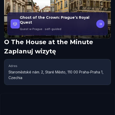
Ghost of the Crown: Prague’s Royal
Quest
🎲
→
Quest w Prague
· self-guided
O
The House at the Minute
Zaplanuj wizytę
Adres
Staroměstské nám. 2, Staré Město, 110 00 Praha-Praha 1,
Czechia