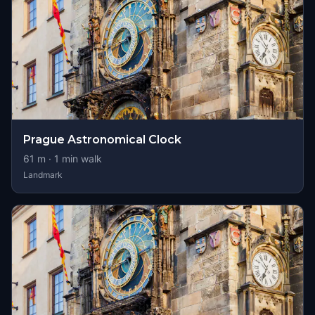
Prague Astronomical Clock
61
m ·
1
min walk
Landmark