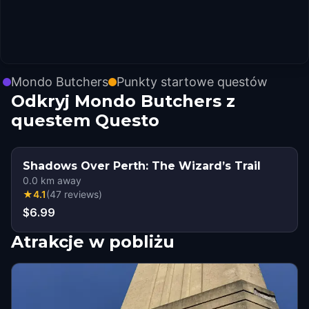
Mondo Butchers
Punkty startowe questów
Odkryj Mondo Butchers z
questem Questo
Shadows Over Perth: The Wizard’s Trail
0.0
km away
★
4.1
(
47
reviews
)
$6.99
Atrakcje w pobliżu