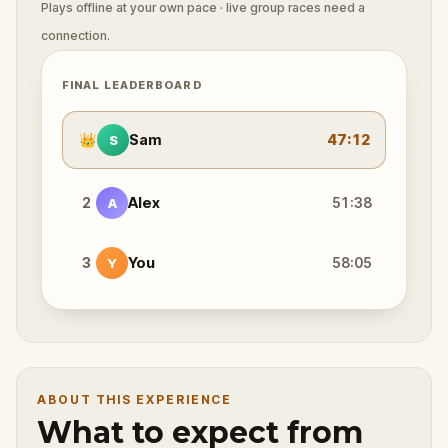
Plays offline at your own pace · live group races need a
connection.
FINAL LEADERBOARD
👑
Sam
47:12
S
2
Alex
51:38
A
3
You
58:05
Y
ABOUT THIS EXPERIENCE
What to expect from