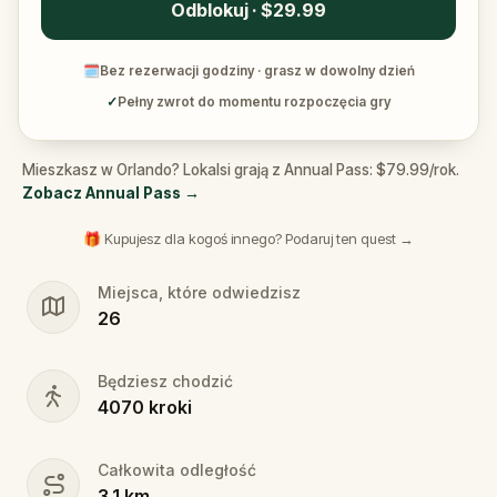
Odblokuj · $29.99
🗓
Bez rezerwacji godziny · grasz w dowolny dzień
✓
Pełny zwrot do momentu rozpoczęcia gry
Mieszkasz w Orlando? Lokalsi grają z Annual Pass: $79.99/rok.
Zobacz Annual Pass
→
🎁 Kupujesz dla kogoś innego? Podaruj ten quest →
Miejsca, które odwiedzisz
26
Będziesz chodzić
4070
kroki
Całkowita odległość
3.1
km