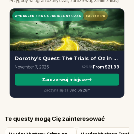
Przygody na ograniczony czas, zarezerwuj, zanim znikną
WYDARZENIE NA OGRANICZONY CZAS
EARLY BIRD
Dorothy’s Quest: The Trials of Oz in Orlando
November 7, 2026
From
$21.99
$29.99
Zarezerwuj miejsce
Zaczyna się za
89d
6
h
28
m
Te questy mogą Cię zainteresować
Murder Mystery: Crime on
Murder Mystery: Death 