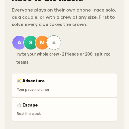
Everyone plays on their own phone · race solo,
as a couple, or with a crew of any size. First to
solve every clue takes the crown.
+
A
S
M
Invite your whole crew · 2 friends or 200, split into
teams.
🧭
Adventure
Your pace, no timer
⏱
Escape
Beat the clock