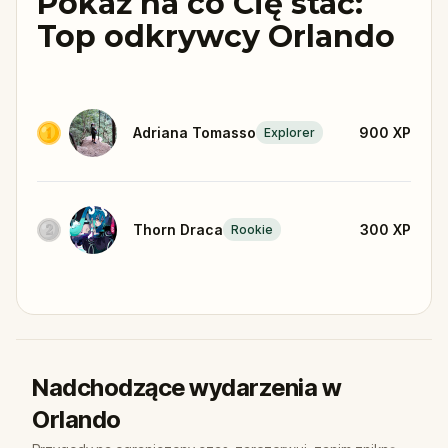
Pokaż na co Cię stać:
Top odkrywcy Orlando
Adriana Tomasso
900
XP
Explorer
Thorn Draca
300
XP
Rookie
Nadchodzące wydarzenia w
Orlando