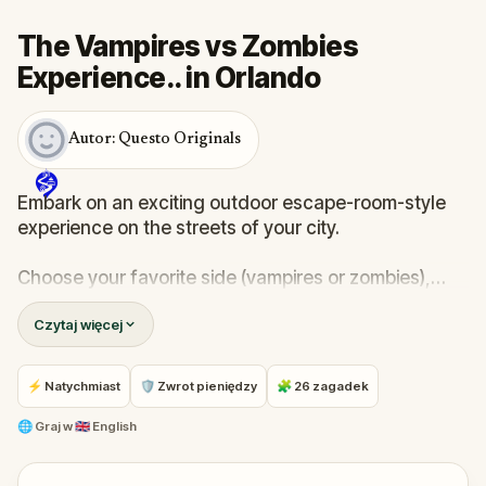
The Vampires vs Zombies
Experience.. in Orlando
Autor: Questo Originals
Embark on an exciting outdoor escape-room-style
experience on the streets of your city.
Choose your favorite side (vampires or zombies),
follow the story, complete the challenges and find
Czytaj więcej
out who survives in the end!
🧛
Jump into our all-new gripping narrative
and
⚡ Natychmiast
🛡 Zwrot pieniędzy
🧩 26 zagadek
follow the mystery
🌐
Graj w
🇬🇧 English
😎
Try to outsmart the other side
by cracking
immersive puzzles