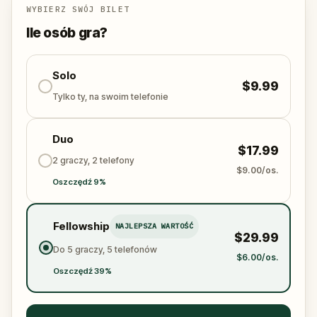
WYBIERZ SWÓJ BILET
⚡
Follow clues to uncover each new location
and
Ile osób gra?
explore places around town in a whole new light!
Let the showdown begin!
Solo
$9.99
Tylko ty, na swoim telefonie
Duo
$17.99
2 graczy, 2 telefony
$9.00/os.
Oszczędź 9%
Fellowship
NAJLEPSZA WARTOŚĆ
$29.99
Do 5 graczy, 5 telefonów
$6.00/os.
Oszczędź 39%