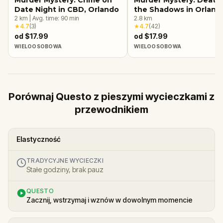
Date Night in CBD, Orlando
the Shadows in Orland
2
km
|
Avg. time:
90
min
2.8
km
★
4.7
(
3
)
★
4.7
(
42
)
od $17.99
od $17.99
WIELOOSOBOWA
WIELOOSOBOWA
Porównaj Questo z pieszymi wycieczkami z
przewodnikiem
Elastyczność
TRADYCYJNE WYCIECZKI
Stałe godziny, brak pauz
QUESTO
Zacznij, wstrzymaj i wznów w dowolnym momencie