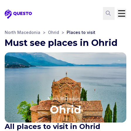
Questo
North Macedonia
>
Ohrid
>
Places to visit
Must see places in Ohrid
North Macedonia
Ohrid
All places to visit in Ohrid
Ancient Macedonian
Theatre of Ohrid
Samoil's Fortress