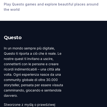
Church of Saint Sophia
Play Questo games and explore beautiful places around
Ohrid
,
North
Ohrid
,
North
Ohrid
,
North
the world
Macedonia
Macedonia
Macedonia
Questo
In un mondo sempre più digitale,
Questo ti riporta a ciò che è reale. Le
nostre quest ti invitano a uscire,
connetterti con le persone e creare
ricordi indimenticabili – una città alla
volta. Ogni esperienza nasce da una
community globale di oltre 30.000
storyteller, pensata per essere vissuta
camminando, giocando e sentendola
davvero.
Stworzone z myślą o prawdziwej