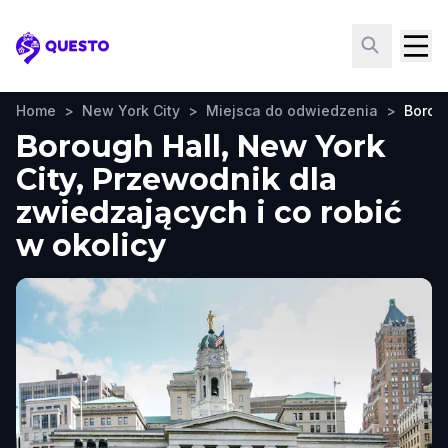
Questo
Home
>
New York City
>
Miejsca do odwiedzenia
>
Borou
Borough Hall, New York
City, Przewodnik dla
zwiedzających i co robić
w okolicy