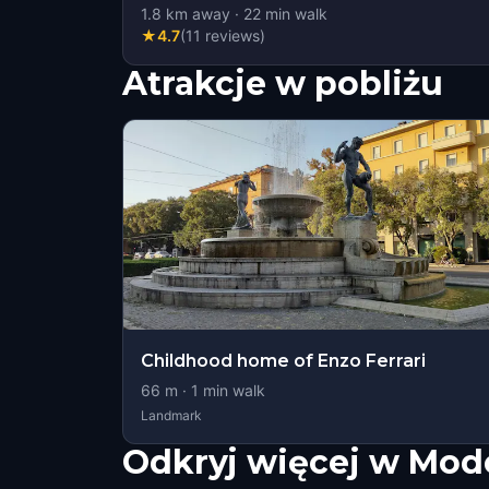
1.8
km away
·
22
min walk
★
4.7
(
11
reviews
)
Atrakcje w pobliżu
Childhood home of Enzo Ferrari
66
m ·
1
min walk
Landmark
Odkryj więcej w Mod