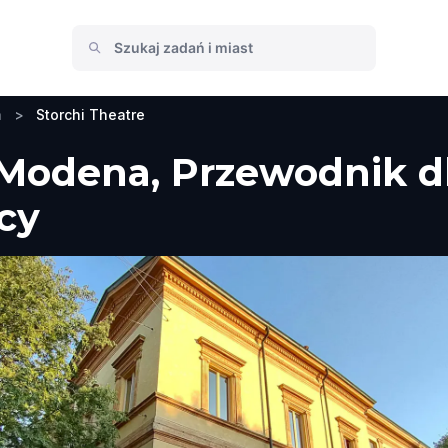
a
>
Storchi Theatre
 Modena, Przewodnik d
icy