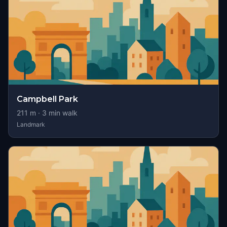
Campbell Park
211
m ·
3
min walk
Landmark