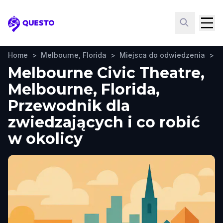
Questo
Home
>
Melbourne, Florida
>
Miejsca do odwiedzenia
>
M
Melbourne Civic Theatre,
Melbourne, Florida,
Przewodnik dla
zwiedzających i co robić
w okolicy