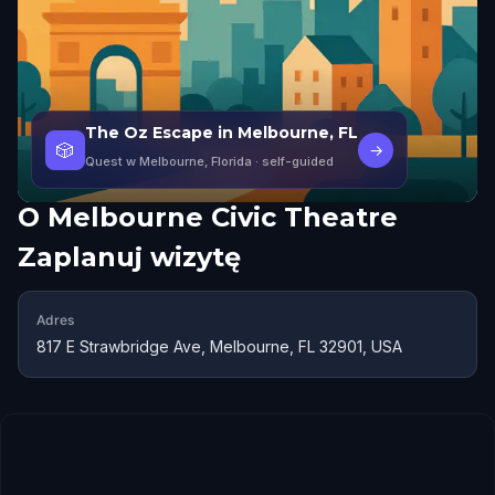
The Oz Escape in Melbourne, FL
🎲
→
Quest w Melbourne, Florida
· self-guided
O
Melbourne Civic Theatre
Zaplanuj wizytę
Adres
817 E Strawbridge Ave, Melbourne, FL 32901, USA