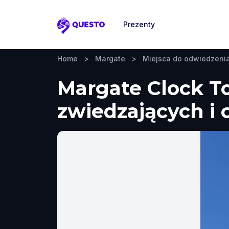
Prezenty
Questo
Home
>
Margate
>
Miejsca do odwiedzeni
Margate Clock T
zwiedzających i 