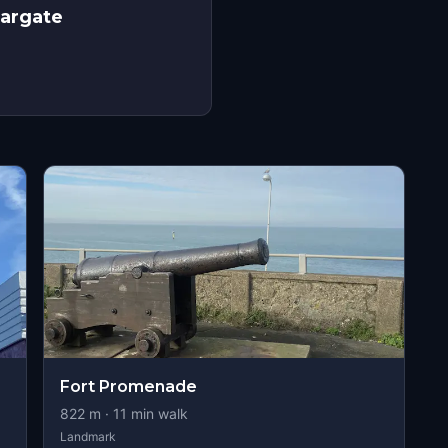
Margate
Fort Promenade
822
m ·
11
min walk
Landmark