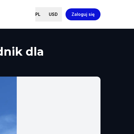
PL
USD
Zaloguj się
nik dla