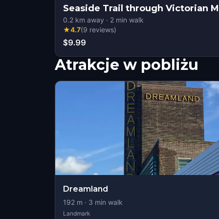
Seaside Trail through Victorian 
0.2
km away
·
2
min walk
★
4.7
(
9
reviews
)
$9.99
Atrakcje w pobliżu
Dreamland
192
m ·
3
min walk
Landmark