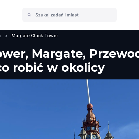
a
>
Margate Clock Tower
ower, Margate, Przewod
co robić w okolicy