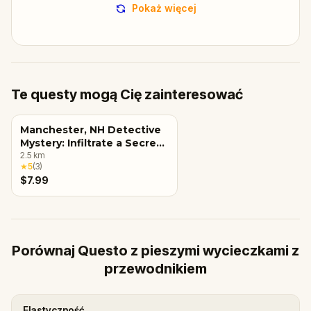
Pokaż więcej
Te questy mogą Cię zainteresować
Manchester, NH Detective
Mystery: Infiltrate a Secret
Society!
2.5
km
★
5
(
3
)
$7.99
Porównaj Questo z pieszymi wycieczkami z
przewodnikiem
Elastyczność