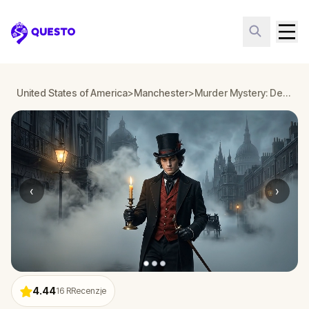
Questo
United States of America
>
Manchester
>
Murder Mystery: Death in the Shadows in Manchester
‹
›
4.44
16
RRecenzje