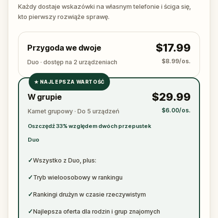
ready to jot down all the crucial evidence.
Każdy dostaje wskazówki na własnym telefonie i ściga się,
kto pierwszy rozwiąże sprawę.
$17.99
Przygoda we dwoje
$8.99/os.
Duo · dostęp na 2 urządzeniach
★
NAJLEPSZA WARTOŚĆ
✓
$29.99
W grupie
✓
$6.00/os.
Karnet grupowy · Do 5 urządzeń
✓
Oszczędź 33% względem dwóch przepustek
✓
Duo
✓
Wszystko z Duo, plus:
✓
Tryb wieloosobowy w rankingu
✓
Rankingi drużyn w czasie rzeczywistym
✓
Najlepsza oferta dla rodzin i grup znajomych