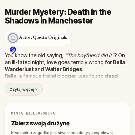
Murder Mystery: Death in the
Shadows in Manchester
Autor: Questo Originals
You know the old saying,
“The boyfriend did it”
? On
an ill-fated night, love goes terribly wrong for
Bella
Wanderlust
and
Walter Bridges
.
Bella, a famous travel blogger, was found
dead
during a ghost tour led by the theatrical
Percy
Czytaj więcej
Shadows
. Now, it’s up to you to uncover the truth.
Was it Walter, the obsessed boyfriend? Percy, the
ghost tour guide with a flair for the dramatic? Or is
someone else hiding in the shadows?
MISJA WIELOOSOBOWA
🔎
Gather clues, interrogate suspects, and
Zbierz swoją drużynę
expose the real murderer before they strike
again. Make sure to have your pen and paper
Kryminalna zagadka jest stworzona do gry zespołowej.