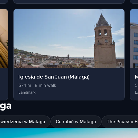
Iglesia de San Juan (Málaga)
M
574
m ·
8
min walk
5
Landmark
L
aga
zwiedzenia w Malaga
Co robić w Malaga
The Picasso H