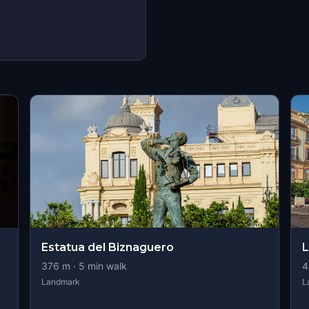
Estatua del Biznaguero
L
376
m ·
5
min walk
4
Landmark
L