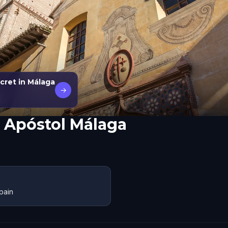
cret in Málaga
→
 Apóstol Málaga
pain