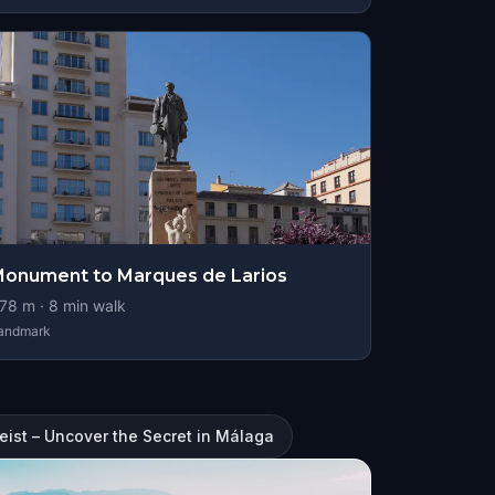
onument to Marques de Larios
78
m ·
8
min walk
andmark
eist – Uncover the Secret in Málaga