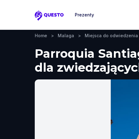
Prezenty
Questo
Home
>
Malaga
>
Miejsca do odwiedzenia
Parroquia Santi
dla zwiedzających