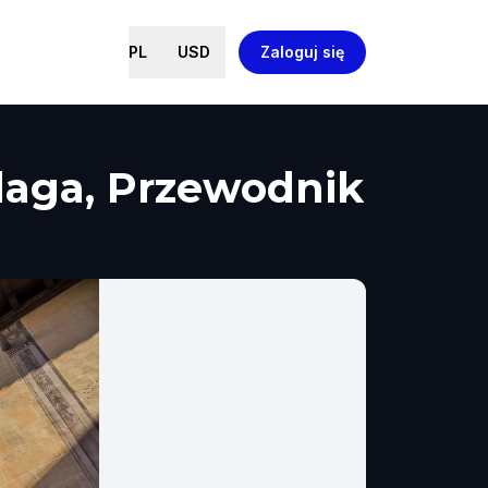
PL
USD
Zaloguj się
laga, Przewodnik