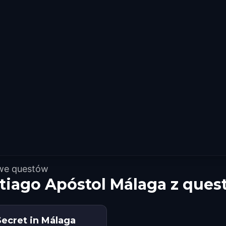
owe questów
ntiago Apóstol Málaga z que
Secret in Málaga