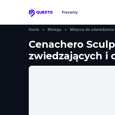
Prezenty
Questo
Home
>
Malaga
>
Miejsca do odwiedzenia
Cenachero Sculp
zwiedzających i 