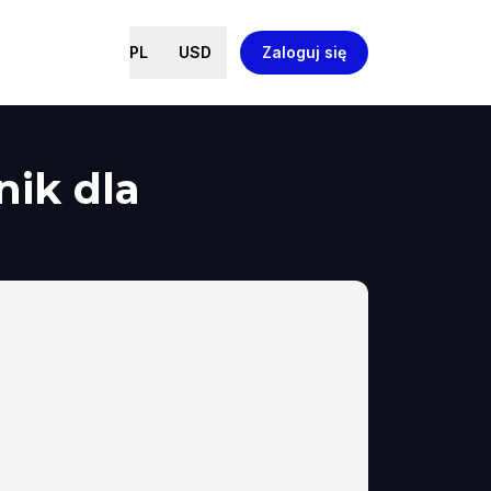
PL
USD
Zaloguj się
nik dla