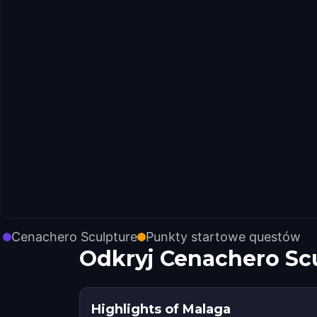
Cenachero Sculpture
Punkty startowe questów
Odkryj Cenachero Sc
Highlights of Malaga