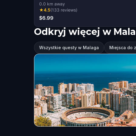
0.0
km away
★
4.5
(
133
reviews
)
$6.99
Odkryj więcej w Mal
Wszystkie questy w Malaga
Miejsca do 