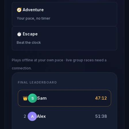
🧭
Adventure
Your pace, no timer
⏱
Escape
Beat the clock
Plays offline at your own pace · live group races need a
connection.
FINAL LEADERBOARD
👑
Sam
47:12
S
2
Alex
51:38
A