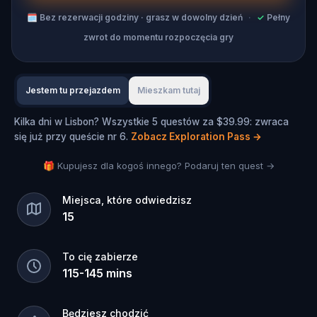
🗓
Bez rezerwacji godziny · grasz w dowolny dzień
·
✓
Pełny
zwrot do momentu rozpoczęcia gry
Jestem tu przejazdem
Mieszkam tutaj
Kilka dni w Lisbon? Wszystkie 5 questów za $39.99: zwraca
się już przy queście nr 6.
Zobacz Exploration Pass
→
🎁 Kupujesz dla kogoś innego? Podaruj ten quest →
Miejsca, które odwiedzisz
15
To cię zabierze
115
-
145
mins
Będziesz chodzić