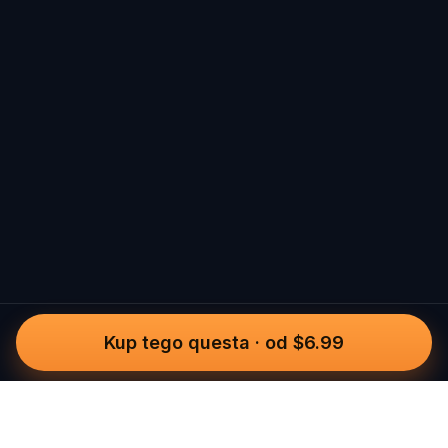
Kup tego questa
·
od $6.99