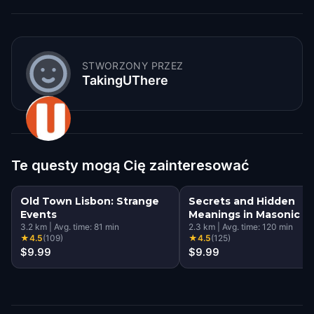
STWORZONY PRZEZ
TakingUThere
Te questy mogą Cię zainteresować
Old Town Lisbon: Strange
Secrets and Hidden
Events
Meanings in Masonic L
3.2
km
|
Avg. time:
81
min
2.3
km
|
Avg. time:
120
min
★
4.5
(
109
)
★
4.5
(
125
)
$9.99
$9.99