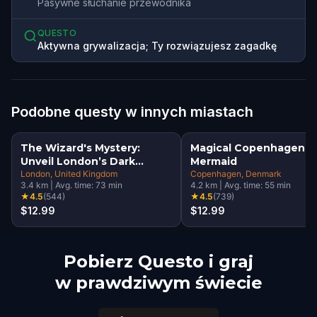
Pasywne słuchanie przewodnika
QUESTO
Aktywna grywalizacja; Ty rozwiązujesz zagadkę
Podobne questy w innych miastach
The Wizard's Mystery:
Magical Copenhagen: Li
Unveil London’s Dark
Mermaid
Secrets Escape Game
London
, United Kingdom
Copenhagen
, Denmark
3.4
km
|
Avg. time:
73
min
4.2
km
|
Avg. time:
55
min
★
4.5
(
544
)
★
4.5
(
739
)
$12.99
$12.99
Pobierz Questo i graj
w prawdziwym świecie