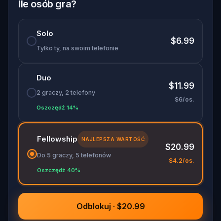
Ile osób gra?
Solo
$6.99
Tylko ty, na swoim telefonie
Duo
$11.99
2 graczy, 2 telefony
$6/os.
Oszczędź 14%
Fellowship
NAJLEPSZA WARTOŚĆ
$20.99
Do 5 graczy, 5 telefonów
$4.2/os.
Oszczędź 40%
Odblokuj · $20.99