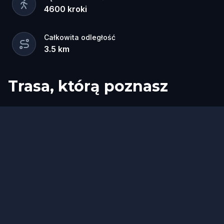
4600
kroki
Całkowita odległość
3.5
km
Trasa, którą poznasz
Start
Meta