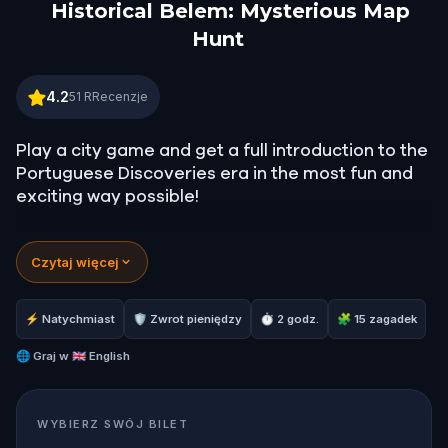
Historical Belem: Mysterious Map
Hunt
Historical Belem: Mysterious Map Hunt
4.2
51
RRecenzje
Play a city game and get a full introduction to the
Portuguese Discoveries era in the most fun and
exciting way possible!
In this treasure hunt across the historical
Czytaj więcej
neighbourhood of Belem, you will visit the Belém
Tower, Monument to the Discoveries, Jeronimos
Monastery, the famous Pasteis de Belém and
⚡ Natychmiast
🛡 Zwrot pieniędzy
⏱ 2 godz.
🧩 15 zagadek
many other must-see places and hidden gems.
🌐
Graj w
🇬🇧 English
Discover the most iconic sites on a fantastic
adventure while you unravel the best and the
WYBIERZ SWÓJ BILET
worst of Belém´s history!