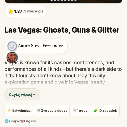
4.37
59
RRecenzje
Las Vegas: Ghosts, Guns & Glitter
Autor: Steve Fernandez
Vegas is known for its casinos, conferences, and
performances of all kinds - but there’s a dark side to
it that tourists don’t know about. Play this city
exploration game and dive into Vegas’ seedy
underbelly.
Czytaj więcej
Follow clues and solve puzzles to learn all about the
history of mafia bosses, gruesome murders, and
⚡ Natychmiast
🛡 Zwrot pieniędzy
⏱ 1 godz.
🧩 10 zagadek
unexplained suicides...
Are you ready to discover a haunted Vegas?
🌐
Graj w
🇬🇧 English