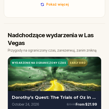
Pokaż więcej
Nadchodzące wydarzenia w Las
Vegas
Przygody na ograniczony czas, zarezerwuj, zanim znikną
WYDARZENIE NA OGRANICZONY CZAS
EARLY BIRD
Dorothy’s Quest: The Trials of Oz in Las Vegas
October 24, 2026
From
$21.99
$29.99