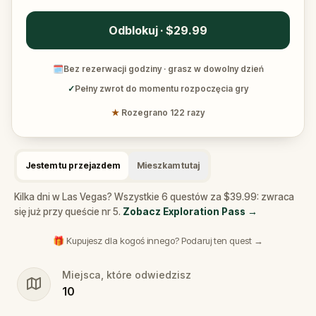
Odblokuj · $29.99
🗓
Bez rezerwacji godziny · grasz w dowolny dzień
✓
Pełny zwrot do momentu rozpoczęcia gry
★
Rozegrano 122 razy
Jestem tu przejazdem
Mieszkam tutaj
Kilka dni w Las Vegas? Wszystkie 6 questów za $39.99: zwraca
się już przy queście nr 5.
Zobacz Exploration Pass
→
🎁 Kupujesz dla kogoś innego? Podaruj ten quest →
Miejsca, które odwiedzisz
10