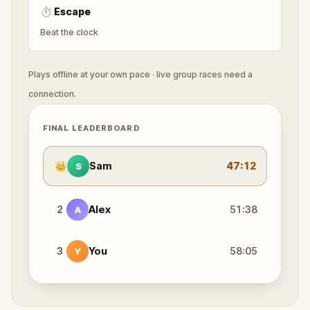
⏱
Escape
Beat the clock
Plays offline at your own pace · live group races need a
connection.
FINAL LEADERBOARD
👑
Sam
47:12
S
2
Alex
51:38
A
3
You
58:05
Y