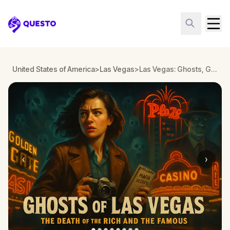
Questo
United States of America
>
Las Vegas
>
Las Vegas: Ghosts, Guns & Glitter
‹
›