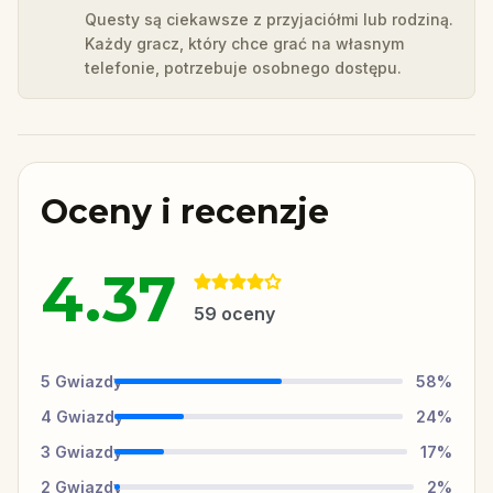
Questy są ciekawsze z przyjaciółmi lub rodziną.
Każdy gracz, który chce grać na własnym
telefonie, potrzebuje osobnego dostępu.
Oceny i recenzje
4.37
59
oceny
5
Gwiazdy
58
%
4
Gwiazdy
24
%
3
Gwiazdy
17
%
2
Gwiazdy
2
%