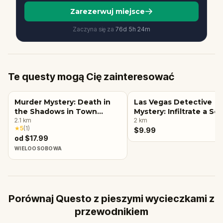
Zarezerwuj miejsce
Zaczyna się za
76d
5
h
24
m
Te questy mogą Cię zainteresować
Murder Mystery: Death in
Las Vegas Detective
the Shadows in Town
Mystery: Infiltrate a Se
Square, Las Vegas
2.1
km
Society!
2
km
★
5
(
1
)
$9.99
od $17.99
WIELOOSOBOWA
Porównaj Questo z pieszymi wycieczkami z
przewodnikiem