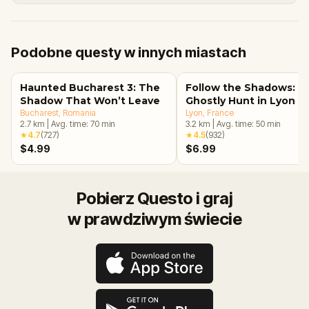
Podobne questy w innych miastach
Haunted Bucharest 3: The
Follow the Shadows: A
Shadow That Won’t Leave
Ghostly Hunt in Lyon
Bucharest
, Romania
Lyon
, France
2.7
km
|
Avg. time:
70
min
3.2
km
|
Avg. time:
50
min
★
4.7
(
727
)
★
4.5
(
932
)
$4.99
$6.99
Pobierz Questo i graj
w prawdziwym świecie