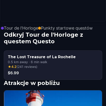
Tour de l'Horloge
Punkty startowe questów
Odkryj Tour de l'Horloge z
questem Questo
The Lost Treasure of La Rochelle
0.5
km away
·
6
min walk
★
4.2
(
241
reviews
)
$6.99
Atrakcje w pobliżu