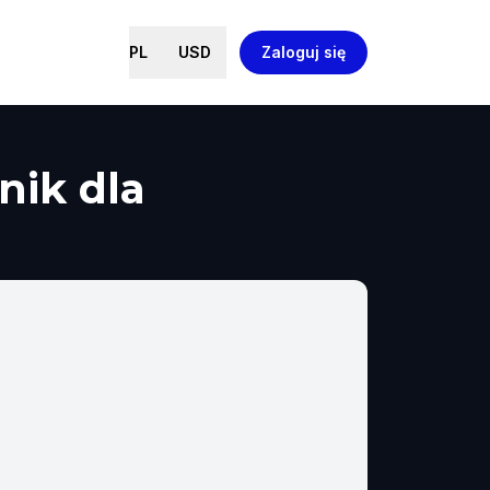
PL
USD
Zaloguj się
nik dla