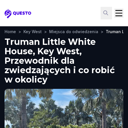
Questo
Home
>
Key West
>
Miejsca do odwiedzenia
>
Truman Lit
Truman Little White
House, Key West,
Przewodnik dla
zwiedzających i co robić
w okolicy