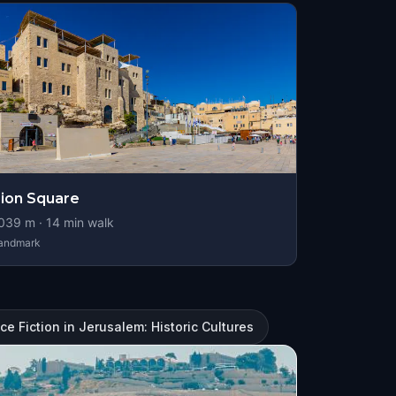
ion Square
039
m ·
14
min walk
andmark
ce Fiction in Jerusalem: Historic Cultures