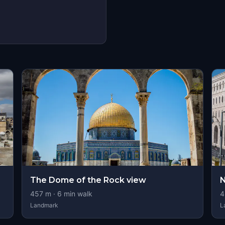
The Dome of the Rock view
N
457
m ·
6
min walk
4
Landmark
L