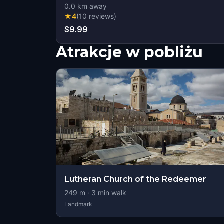
0.0
km away
★
4
(
10
reviews
)
$9.99
Atrakcje w pobliżu
Lutheran Church of the Redeemer
249
m ·
3
min walk
Landmark