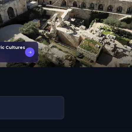
ric Cultures
→