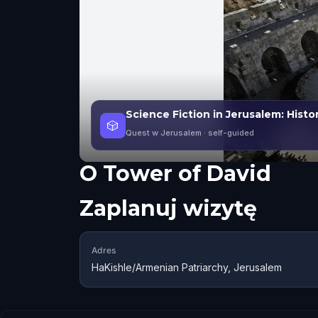
Science Fiction in Jerusalem: Histo
🎲
Quest w Jerusalem
· self-guided
O
Tower of David
Zaplanuj wizytę
Adres
HaKishle/Armenian Patriarchy, Jerusalem