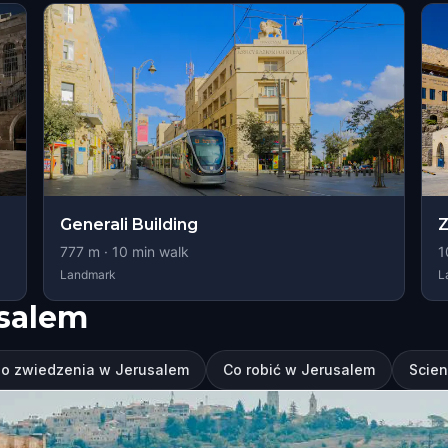
Generali Building
Z
777
m ·
10
min walk
1
Landmark
L
usalem
do zwiedzenia w Jerusalem
Co robić w Jerusalem
Scien