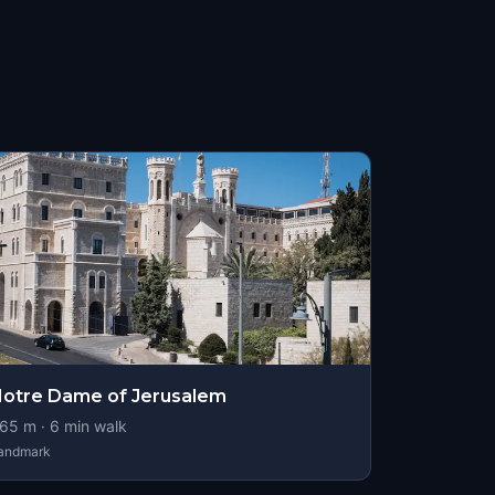
otre Dame of Jerusalem
65
m ·
6
min walk
andmark