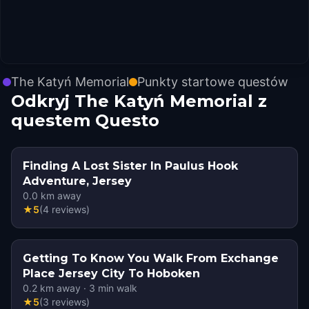
The Katyń Memorial
Punkty startowe questów
Odkryj The Katyń Memorial z
questem Questo
Finding A Lost Sister In Paulus Hook
Adventure, Jersey
0.0
km away
★
5
(
4
reviews
)
Getting To Know You Walk From Exchange
Place Jersey City To Hoboken
0.2
km away
·
3
min walk
★
5
(
3
reviews
)