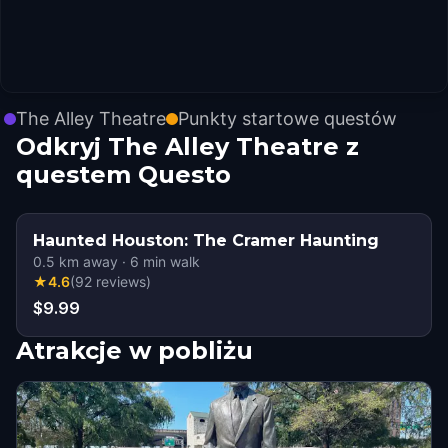
The Alley Theatre
Punkty startowe questów
Odkryj The Alley Theatre z
questem Questo
Haunted Houston: The Cramer Haunting
0.5
km away
·
6
min walk
★
4.6
(
92
reviews
)
$9.99
Atrakcje w pobliżu