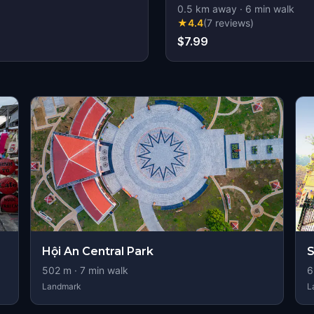
0.5
km away
·
6
min walk
★
4.4
(
7
reviews
)
$7.99
Hội An Central Park
S
502
m ·
7
min walk
6
Landmark
L