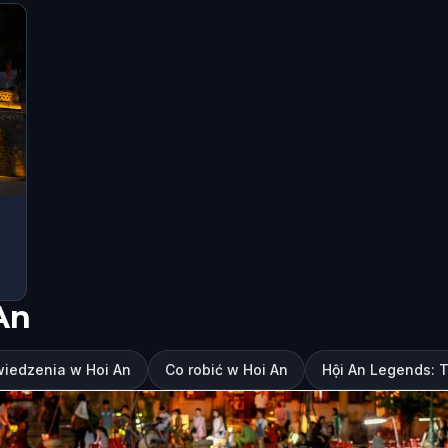
An
wiedzenia w Hoi An
Co robić w Hoi An
Hội An Legends: T