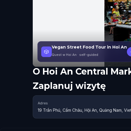
Vegan Street Food Tour in Hoi An
🎲
Quest w Hoi An
· self-guided
O
Hoi An Central Mar
Zaplanuj wizytę
Adres
19 Trần Phú, Cẩm Châu, Hội An, Quảng Nam, Vi