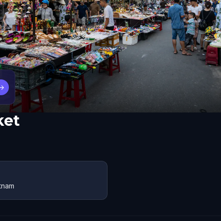
→
ket
etnam