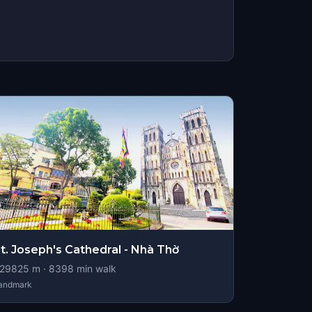
t. Joseph's Cathedral - Nhà Thờ
29825
m ·
8398
min walk
andmark