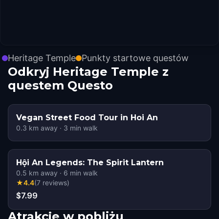
Heritage Temple
Punkty startowe questów
Odkryj Heritage Temple z
questem Questo
Vegan Street Food Tour in Hoi An
0.3
km away
·
3
min walk
Hội An Legends: The Spirit Lantern
0.5
km away
·
6
min walk
★
4.4
(
7
reviews
)
$7.99
Atrakcje w pobliżu