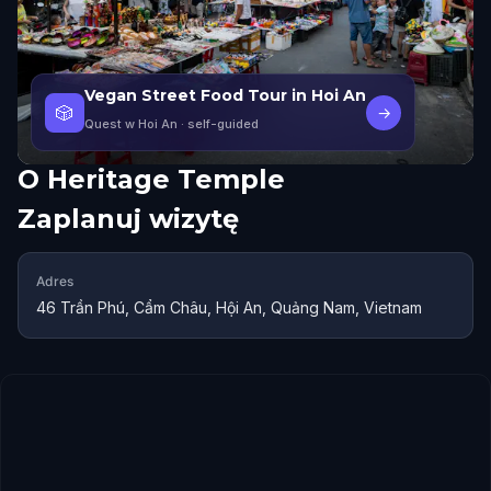
Vegan Street Food Tour in Hoi An
🎲
→
Quest w Hoi An
· self-guided
O
Heritage Temple
Zaplanuj wizytę
Adres
46 Trần Phú, Cẩm Châu, Hội An, Quảng Nam, Vietnam