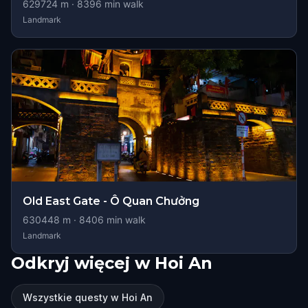
629724
m ·
8396
min walk
Landmark
Old East Gate - Ô Quan Chưởng
630448
m ·
8406
min walk
Landmark
Odkryj więcej w Hoi An
Wszystkie questy w Hoi An