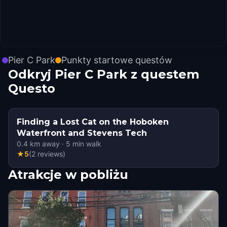
Pier C Park
Punkty startowe questów
Odkryj Pier C Park z questem
Questo
Finding a Lost Cat on the Hoboken
Waterfront and Stevens Tech
0.4
km away
·
5
min walk
★
5
(
2
reviews
)
Atrakcje w pobliżu