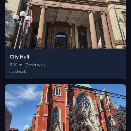
City Hall
539
m ·
7
min walk
Landmark