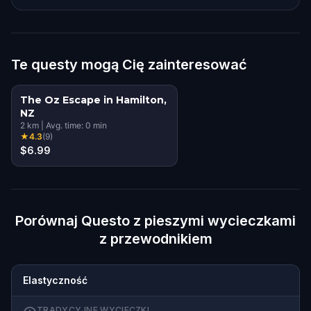
Te questy mogą Cię zainteresować
The Oz Escape in Hamilton,
NZ
2
km
|
Avg. time:
0
min
★
4.3
(
9
)
$6.99
Porównaj Questo z pieszymi wycieczkami
z przewodnikiem
Elastyczność
TRADYCYJNE WYCIECZKI