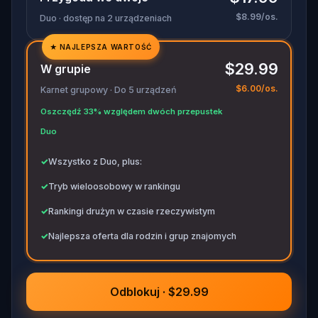
$8.99/os.
Duo · dostęp na 2 urządzeniach
★
NAJLEPSZA WARTOŚĆ
✓
$29.99
W grupie
✓
$6.00/os.
Karnet grupowy · Do 5 urządzeń
✓
Oszczędź 33% względem dwóch przepustek
✓
Duo
✓
Wszystko z Duo, plus:
✓
Tryb wieloosobowy w rankingu
✓
Rankingi drużyn w czasie rzeczywistym
✓
Najlepsza oferta dla rodzin i grup znajomych
Odblokuj · $29.99