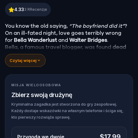
Murder Mystery: Death in the Shadows in Hamilton
4.33
3
RRecenzje
You know the old saying,
“The boyfriend did it”
?
On an ill-fated night, love goes terribly wrong
for
Bella Wanderlust
and
Walter Bridges
.
Bella, a famous travel blogger, was found
dead
during a ghost tour led by the theatrical
Percy
Czytaj więcej
Shadows
. Now, it’s up to you to uncover the truth.
Was it Walter, the obsessed boyfriend? Percy, the
ghost tour guide with a flair for the dramatic? Or
is someone else hiding in the shadows?
MISJA WIELOOSOBOWA
🔎
Gather clues, interrogate suspects, and
Zbierz swoją drużynę
expose the real murderer before they strike
again. Make sure to have your pen and paper
Kryminalna zagadka jest stworzona do gry zespołowej.
Każdy dostaje wskazówki na własnym telefonie i ściga się,
ready to jot down all the crucial evidence.
kto pierwszy rozwiąże sprawę.
$17.99
Przygoda we dwoje