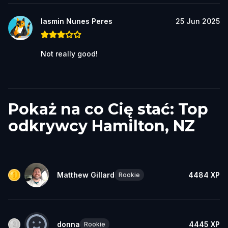
Iasmin Nunes Peres
25 Jun 2025
Not really good!
Pokaż na co Cię stać: Top
odkrywcy Hamilton, NZ
Matthew Gillard
4484
XP
Rookie
donna
4445
XP
Rookie