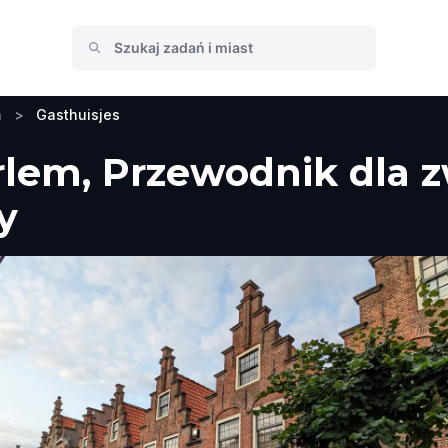
a
>
Gasthuisjes
rlem, Przewodnik dla z
y