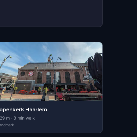
openkerk Haarlem
29
m ·
8
min walk
andmark