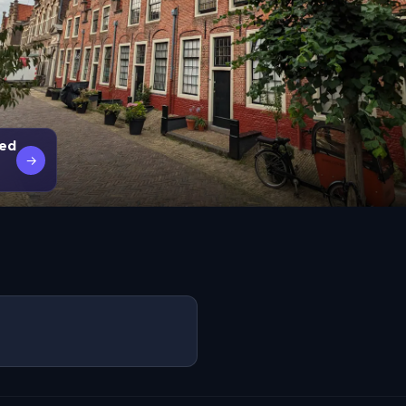
ted
→