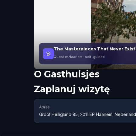
The Masterpieces That Never Exis
🎲
Quest w Haarlem
· self-guided
O
Gasthuisjes
Zaplanuj wizytę
Adres
Groot Heiligland 85, 2011 EP Haarlem, Nederland