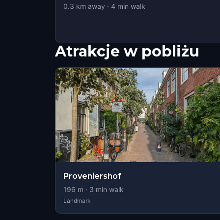
0.3
km away
·
4
min walk
Atrakcje w pobliżu
Proveniershof
196
m ·
3
min walk
Landmark