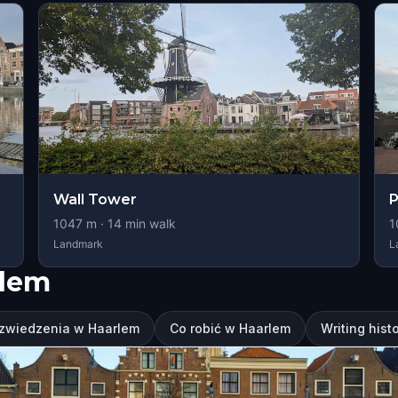
Wall Tower
P
1047
m ·
14
min walk
1
Landmark
L
rlem
 zwiedzenia w Haarlem
Co robić w Haarlem
Writing hist