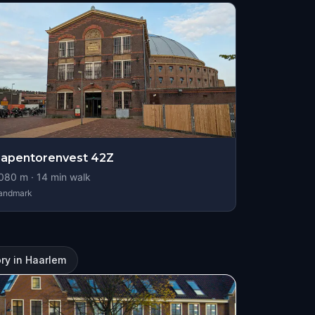
apentorenvest 42Z
080
m ·
14
min walk
andmark
ory in Haarlem