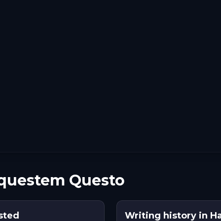
z questem Questo
sted
Writing history in H