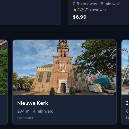
0.6
km away
·
8
min walk
★
4.7
(
21
reviews
)
$6.99
Nieuwe Kerk
J
294
m ·
4
min walk
6
Landmark
L