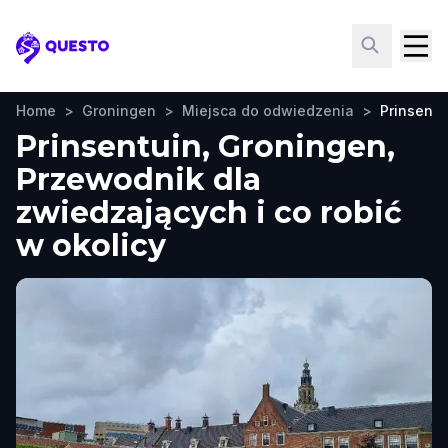
Questo
Home
>
Groningen
>
Miejsca do odwiedzenia
>
Prinsentu
Prinsentuin, Groningen,
Przewodnik dla
zwiedzających i co robić
w okolicy