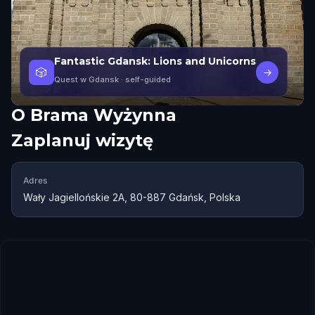
Fantastic Gdansk: Lions and Unicorns
🎲
→
Quest w Gdansk
· self-guided
O
Brama Wyżynna
Zaplanuj wizytę
Adres
Wały Jagiellońskie 2A, 80-887 Gdańsk, Polska