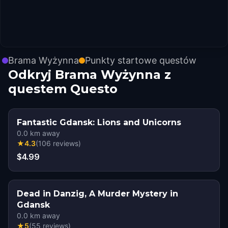
Brama Wyżynna
Punkty startowe questów
Odkryj Brama Wyżynna z
questem Questo
Fantastic Gdansk: Lions and Unicorns
0.0
km away
★
4.3
(
106
reviews
)
$4.99
Dead in Danzig, A Murder Mystery in
Gdansk
0.0
km away
★
5
(
55
reviews
)