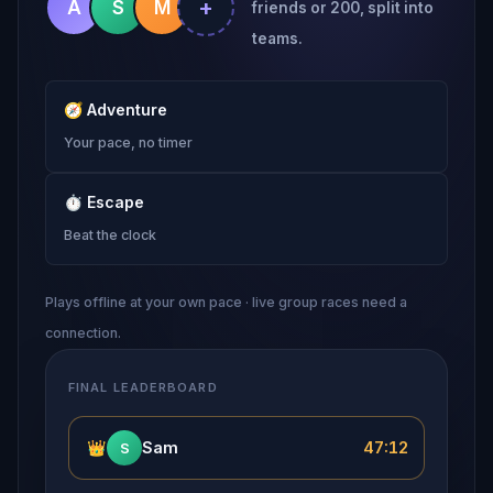
+
A
S
M
friends or 200, split into
teams.
🧭
Adventure
Your pace, no timer
⏱
Escape
Beat the clock
Plays offline at your own pace · live group races need a
connection.
FINAL LEADERBOARD
👑
Sam
47:12
S