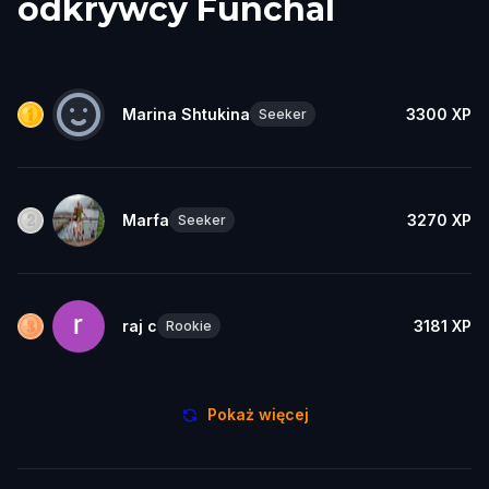
odkrywcy Funchal
Marina Shtukina
3300
XP
Seeker
Marfa
3270
XP
Seeker
raj c
3181
XP
Rookie
Pokaż więcej