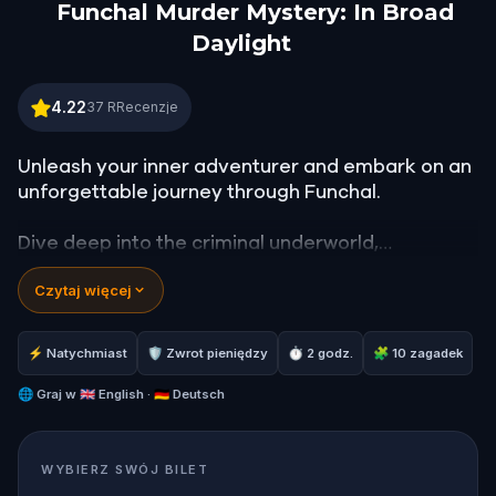
Funchal Murder Mystery: In Broad
Daylight
Funchal Murder Mystery: In Broad Daylight
4.22
37
RRecenzje
Unleash your inner adventurer and embark on an
unforgettable journey through Funchal.
Dive deep into the criminal underworld,
uncovering hidden gems and places kept away
Czytaj więcej
from the tourists eyes. Challenge yourself to
solve a thrilling murder case, experiencing a level
of realism that transcends any video game.
⚡ Natychmiast
🛡 Zwrot pieniędzy
⏱ 2 godz.
🧩 10 zagadek
Bring home an unforgettable story from this
🌐
Graj w
🇬🇧 English · 🇩🇪 Deutsch
tropical paradise.
WYBIERZ SWÓJ BILET