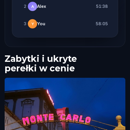
2
Alex
51:38
A
3
You
58:05
Y
Zabytki i ukryte
perełki w cenie