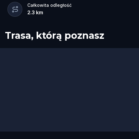
Całkowita odległość
2.3
km
Trasa, którą poznasz
Start
Meta