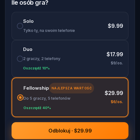
Ile osób gra?
Solo
$9.99
Tylko ty, na swoim telefonie
Duo
$17.99
2 graczy, 2 telefony
$9/os.
Oszczędź 10%
Fellowship
NAJLEPSZA WARTOŚĆ
$29.99
Do 5 graczy, 5 telefonów
$6/os.
Oszczędź 40%
Odblokuj · $29.99