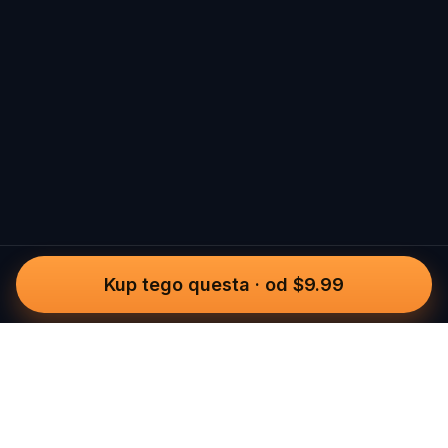
Kup tego questa
·
od $9.99