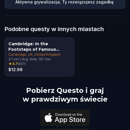
Aktywna grywalizacja; Ty rozwiązujesz zagadkę
Podobne questy w innych miastach
Cambridge: In the
Footsteps of Famous
Alumni Walking Tour &
Cambridge, UK
, United Kingdom
3.1
km
|
Avg. time:
167
min
Escape Game
★
4.7
(
631
)
$12.99
Pobierz Questo i graj
w prawdziwym świecie