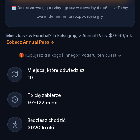
🗓
Bez rezerwacji godziny · grasz w dowolny dzień
·
✓
Pełny
zwrot do momentu rozpoczęcia gry
Mieszkasz w Funchal? Lokalsi grają z Annual Pass: $79.99/rok.
Zobacz Annual Pass
→
🎁 Kupujesz dla kogoś innego? Podaruj ten quest →
Miejsca, które odwiedzisz
10
To cię zabierze
97
-
127
mins
Będziesz chodzić
3020
kroki