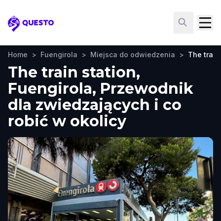
Questo
Home
>
Fuengirola
>
Miejsca do odwiedzenia
>
The train
The train station,
Fuengirola, Przewodnik
dla zwiedzających i co
robić w okolicy