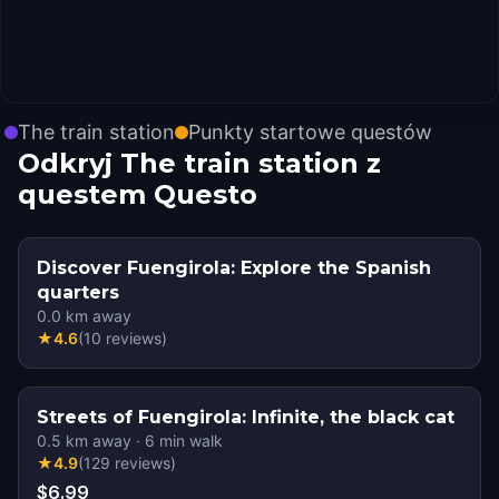
The train station
Punkty startowe questów
Odkryj The train station z
questem Questo
Discover Fuengirola: Explore the Spanish
quarters
0.0
km away
★
4.6
(
10
reviews
)
Streets of Fuengirola: Infinite, the black cat
0.5
km away
·
6
min walk
★
4.9
(
129
reviews
)
$6.99