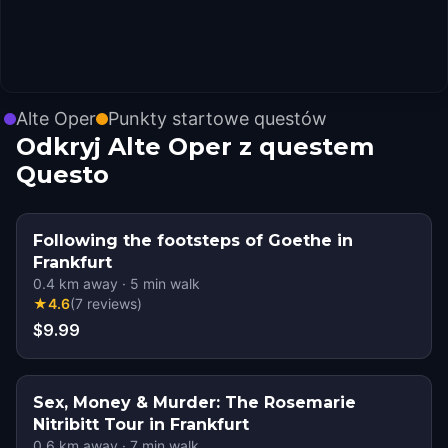
Alte Oper
Punkty startowe questów
Odkryj Alte Oper z questem
Questo
Following the footsteps of Goethe in
Frankfurt
0.4
km away
·
5
min walk
★
4.6
(
7
reviews
)
$9.99
Sex, Money & Murder: The Rosemarie
Nitribitt Tour in Frankfurt
0.6
km away
·
7
min walk