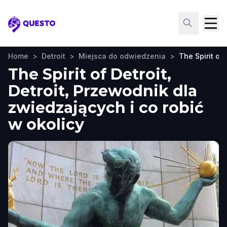
Questo
Home
>
Detroit
>
Miejsca do odwiedzenia
>
The Spirit of 
The Spirit of Detroit,
Detroit, Przewodnik dla
zwiedzających i co robić
w okolicy