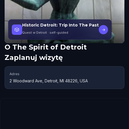
Historic Detroit: Trip Into The Past
🎲
→
Quest w Detroit
· self-guided
O
The Spirit of Detroit
Zaplanuj wizytę
Adres
2 Woodward Ave, Detroit, MI 48226, USA