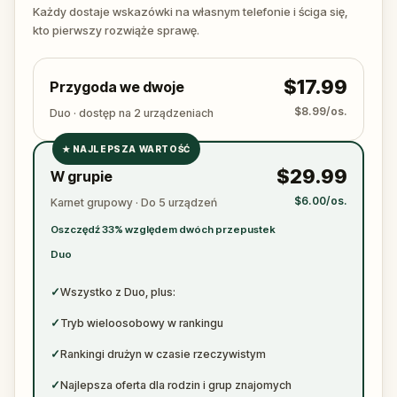
ready to jot down all the crucial evidence.
Każdy dostaje wskazówki na własnym telefonie i ściga się,
kto pierwszy rozwiąże sprawę.
$17.99
Przygoda we dwoje
$8.99/os.
Duo · dostęp na 2 urządzeniach
★
NAJLEPSZA WARTOŚĆ
✓
$29.99
W grupie
✓
$6.00/os.
Karnet grupowy · Do 5 urządzeń
✓
Oszczędź 33% względem dwóch przepustek
✓
Duo
✓
Wszystko z Duo, plus:
✓
Tryb wieloosobowy w rankingu
✓
Rankingi drużyn w czasie rzeczywistym
✓
Najlepsza oferta dla rodzin i grup znajomych