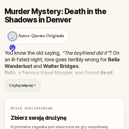
Murder Mystery: Death in the
Shadows in Denver
Autor: Questo Originals
You know the old saying,
“The boyfriend did it”
? On
an ill-fated night, love goes terribly wrong for
Bella
Wanderlust
and
Walter Bridges
.
Bella, a famous travel blogger, was found
dead
during a ghost tour led by the theatrical
Percy
Czytaj więcej
Shadows
. Now, it’s up to you to uncover the truth.
Was it Walter, the obsessed boyfriend? Percy, the
ghost tour guide with a flair for the dramatic? Or is
someone else hiding in the shadows?
MISJA WIELOOSOBOWA
🔎
Gather clues, interrogate suspects, and
Zbierz swoją drużynę
expose the real murderer before they strike
again. Make sure to have your pen and paper
Kryminalna zagadka jest stworzona do gry zespołowej.