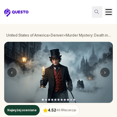
Questo
United States of America
>
Denver
>
Murder Mystery: Death in the Shadows in Denver
‹
›
4.52
Najwyżej oceniane
46
RRecenzje