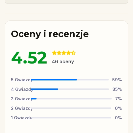
Oceny i recenzje
4.52
46
oceny
5
Gwiazdy
59
%
4
Gwiazdy
35
%
3
Gwiazdy
7
%
2
Gwiazdy
0
%
1
Gwiazda
0
%