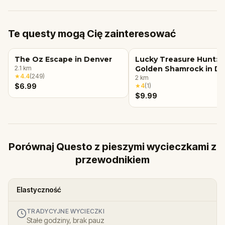
Te questy mogą Cię zainteresować
The Oz Escape in Denver
Lucky Treasure Hunt: 
2.1
km
Golden Shamrock in D
★
4.4
(
249
)
2
km
$6.99
★
4
(
1
)
$9.99
Porównaj Questo z pieszymi wycieczkami z
przewodnikiem
Elastyczność
TRADYCYJNE WYCIECZKI
Stałe godziny, brak pauz