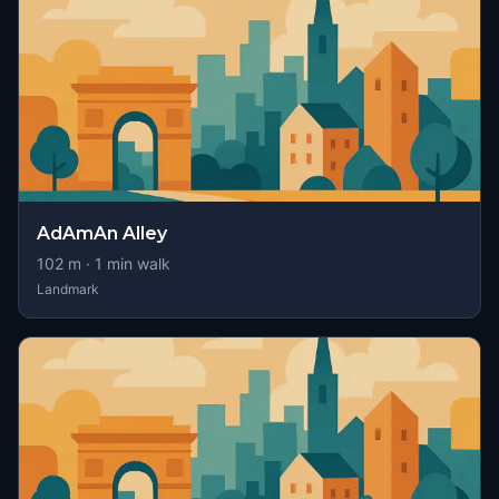
AdAmAn Alley
102
m ·
1
min walk
Landmark