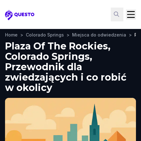
Questo
Home
>
Colorado Springs
>
Miejsca do odwiedzenia
>
Pl
Plaza Of The Rockies,
Colorado Springs,
Przewodnik dla
zwiedzających i co robić
w okolicy