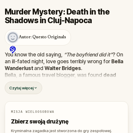
Murder Mystery: Death in the
Shadows in Cluj-Napoca
Autor: Questo Originals
You know the old saying,
“The boyfriend did it”
? On
an ill-fated night, love goes terribly wrong for
Bella
Wanderlust
and
Walter Bridges
.
Bella, a famous travel blogger, was found
dead
during a ghost tour led by the theatrical
Percy
Czytaj więcej
Shadows
. Now, it’s up to you to uncover the truth.
Was it Walter, the obsessed boyfriend? Percy, the
ghost tour guide with a flair for the dramatic? Or is
someone else hiding in the shadows?
MISJA WIELOOSOBOWA
🔎
Gather clues, interrogate suspects, and
Zbierz swoją drużynę
expose the real murderer before they strike
again. Make sure to have your pen and paper
Kryminalna zagadka jest stworzona do gry zespołowej.