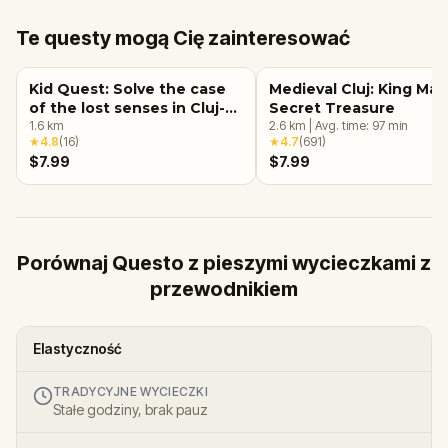
Te questy mogą Cię zainteresować
Kid Quest: Solve the case
Medieval Cluj: King Mati
of the lost senses in Cluj-
Secret Treasure
Napoca
1.6
km
2.6
km
|
Avg. time:
97
min
★
4.8
(
16
)
★
4.7
(
691
)
$7.99
$7.99
Porównaj Questo z pieszymi wycieczkami z
przewodnikiem
Elastyczność
TRADYCYJNE WYCIECZKI
Stałe godziny, brak pauz