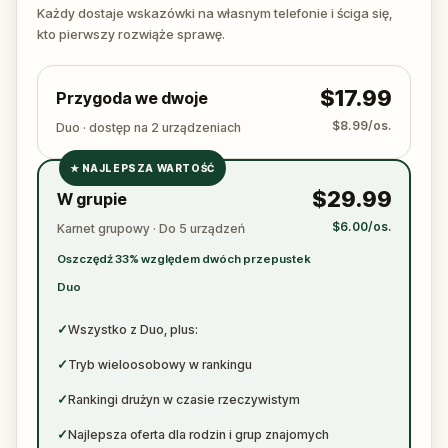
ready to jot down all the crucial evidence.
Każdy dostaje wskazówki na własnym telefonie i ściga się,
kto pierwszy rozwiąże sprawę.
$17.99
Przygoda we dwoje
$8.99/os.
Duo · dostęp na 2 urządzeniach
★
NAJLEPSZA WARTOŚĆ
✓
$29.99
W grupie
✓
$6.00/os.
Karnet grupowy · Do 5 urządzeń
✓
Oszczędź 33% względem dwóch przepustek
✓
Duo
✓
Wszystko z Duo, plus:
✓
Tryb wieloosobowy w rankingu
✓
Rankingi drużyn w czasie rzeczywistym
✓
Najlepsza oferta dla rodzin i grup znajomych