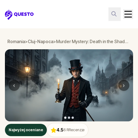
Questo
Romania
>
Cluj-Napoca
>
Murder Mystery: Death in the Shadows in Cluj-Napoca
‹
›
4.5
Najwyżej oceniane
6
RRecenzje