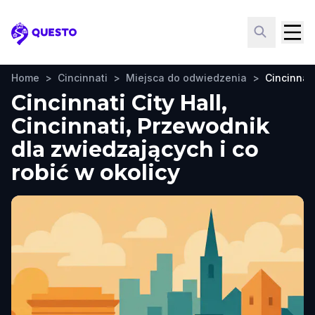
Questo
Home
>
Cincinnati
>
Miejsca do odwiedzenia
>
Cincinnati
Cincinnati City Hall,
Cincinnati, Przewodnik
dla zwiedzających i co
robić w okolicy