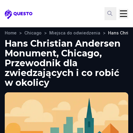
Questo
Home
>
Chicago
>
Miejsca do odwiedzenia
>
Hans Chris
Hans Christian Andersen
Monument, Chicago,
Przewodnik dla
zwiedzających i co robić
w okolicy