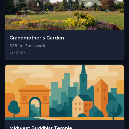
Grandmother's Garden
338
m ·
5
min walk
Landmark
Midwest Buddhist Temple