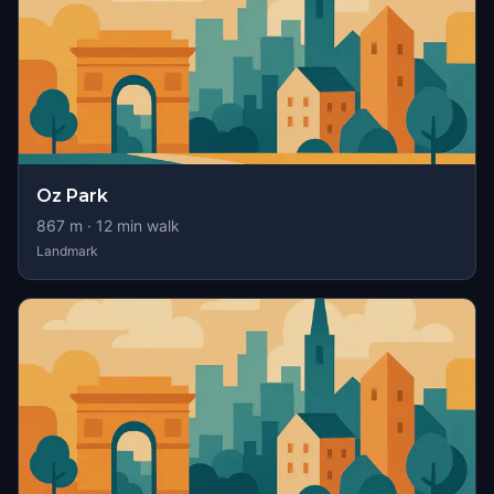
Oz Park
867
m ·
12
min walk
Landmark