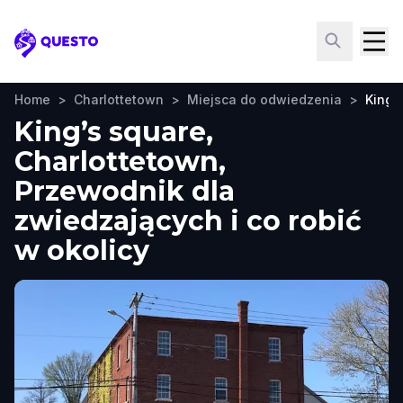
Questo
Home
>
Charlottetown
>
Miejsca do odwiedzenia
>
King’
King’s square,
Charlottetown,
Przewodnik dla
zwiedzających i co robić
w okolicy