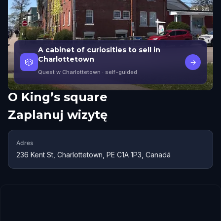
A cabinet of curiosities to sell in
Charlottetown
🎲
→
Quest w Charlottetown
· self-guided
O
King’s square
Zaplanuj wizytę
Adres
236 Kent St, Charlottetown, PE C1A 1P3, Canadá