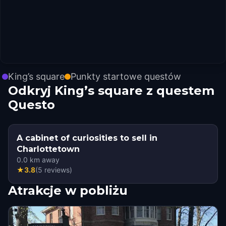
King’s square
Punkty startowe questów
Odkryj King’s square z questem
Questo
A cabinet of curiosities to sell in
Charlottetown
0.0
km away
★
3.8
(
5
reviews
)
Atrakcje w pobliżu