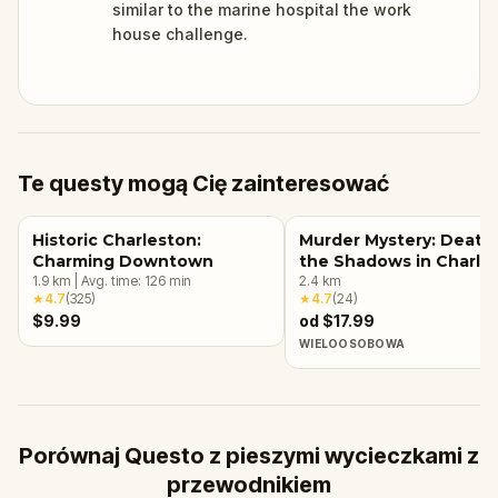
similar to the marine hospital the work
house challenge.
Te questy mogą Cię zainteresować
Historic Charleston:
Murder Mystery: Death 
Charming Downtown
the Shadows in Charle
1.9
km
|
Avg. time:
126
min
2.4
km
★
4.7
(
325
)
★
4.7
(
24
)
$9.99
od $17.99
WIELOOSOBOWA
Porównaj Questo z pieszymi wycieczkami z
przewodnikiem