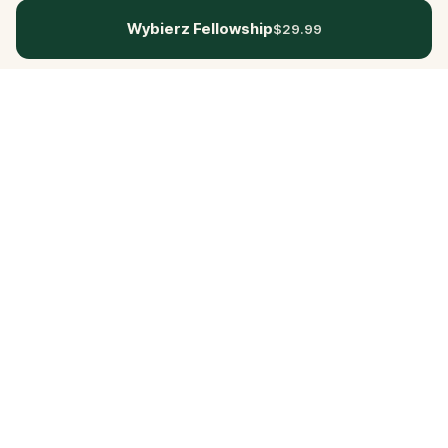
Wybierz Fellowship
$29.99
Questo
In un mondo sempre più digitale,
Questo ti riporta a ciò che è reale. Le
nostre quest ti invitano a uscire,
connetterti con le persone e creare
ricordi indimenticabili – una città alla
volta. Ogni esperienza nasce da una
community globale di oltre 30.000
storyteller, pensata per essere vissuta