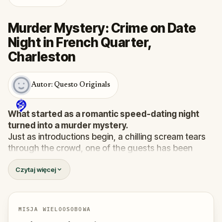
Murder Mystery: Crime on Date
Night in French Quarter,
Charleston
Autor: Questo Originals
What started as a romantic speed-dating night
turned into a murder mystery.
Just as introductions begin, a chilling scream tears
through the crowd, one of the guests has been
murdered
, and the killer has fled into the city.
Czytaj więcej
Before panic can take hold,
Agent X
steps forward.
This was no random attack. Every participant is now
part of a deadly puzzle, and the only way to survive
is to solve it.
MISJA WIELOOSOBOWA
Was it the charming Yoga instructor who vanished