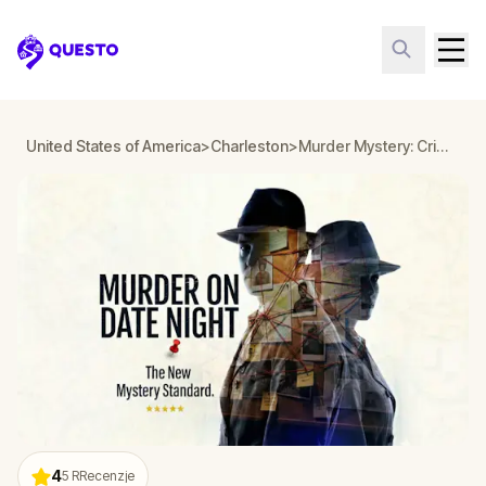
Questo
United States of America
>
Charleston
>
Murder Mystery: Crime on Date Night in French Quarter, Charleston
4
5
RRecenzje