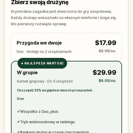
Zbierz swoją drużynę
right after the scream? The wedding singer seen
arguing with the victim? Or someone else hiding their
Kryminalna zagadka jest stworzona do gry zespołowej.
true identity among the dating profiles?
Każdy dostaje wskazówki na własnym telefonie i ściga się,
🔎
Follow clues across the city, interrogate
kto pierwszy rozwiąże sprawę.
suspects in real locations, and track the killer's
movements before they disappear for good.
$17.99
Przygoda we dwoje
Bring your sharpest instincts—and your pen and
paper.
In 90 minutes, the trail will go cold.
$8.99/os.
Duo · dostęp na 2 urządzeniach
Love was the reason you came. Justice is why you
★
NAJLEPSZA WARTOŚĆ
stay.
✓
$29.99
W grupie
✓
$6.00/os.
Karnet grupowy · Do 5 urządzeń
✓
Oszczędź 33% względem dwóch przepustek
✓
Duo
✓
Wszystko z Duo, plus:
✓
Tryb wieloosobowy w rankingu
✓
Rankingi drużyn w czasie rzeczywistym