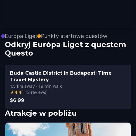
Európa Liget
Punkty startowe questów
Odkryj Európa Liget z questem
Questo
Buda Castle District in Budapest: Time
Travel Mystery
1.5
km away
·
19
min walk
★
4.4
(
113
reviews
)
$6.99
Atrakcje w pobliżu