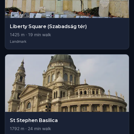
Liberty Square (Szabadság tér)
1425
m ·
19
min walk
Landmark
St Stephen Basilica
1792
m ·
24
min walk