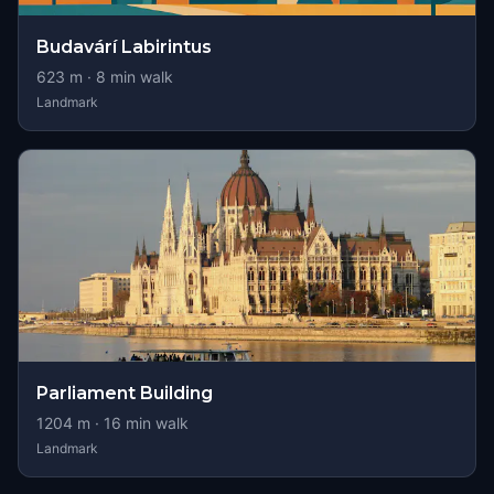
Budavárí Labirintus
623
m ·
8
min walk
Landmark
Parliament Building
1204
m ·
16
min walk
Landmark