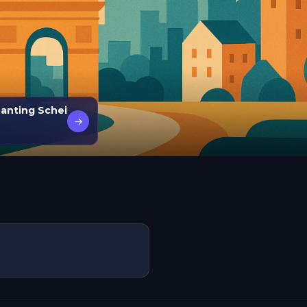
hanting Schei
→