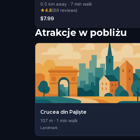
0.5
km away
·
7
min walk
★
4.8
(
69
reviews
)
$7.99
Atrakcje w pobliżu
Crucea din Pajiște
107
m ·
1
min walk
Landmark