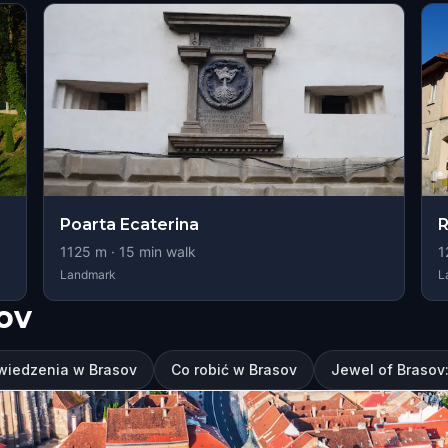
Poarta Ecaterina
1125
m ·
15
min walk
1
Landmark
L
ov
wiedzenia w Brasov
Co robić w Brasov
Jewel of Brasov: