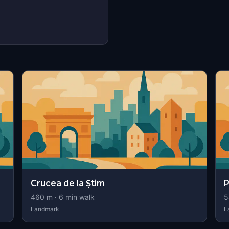
Crucea de la Știm
P
460
m ·
6
min walk
5
Landmark
L