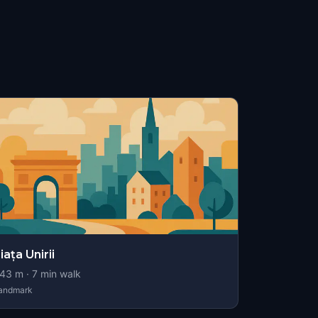
iața Unirii
43
m ·
7
min walk
andmark