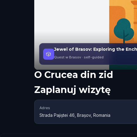
Jewel of Brasov: Exploring the Enc
🎲
Quest w Brasov
· self-guided
O
Crucea din zid
Zaplanuj wizytę
Adres
Strada Pajiștei 46, Brașov, Romania