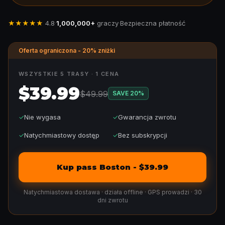
★★★★★
4.8
·
1,000,000+
graczy
·
Bezpieczna płatność
Oferta ograniczona - 20% zniżki
WSZYSTKIE 5 TRASY · 1 CENA
$39.99
$49.99
SAVE
20
%
✓
Nie wygasa
✓
Gwarancja zwrotu
✓
Natychmiastowy dostęp
✓
Bez subskrypcji
Kup pass Boston - $39.99
Natychmiastowa dostawa · działa offline · GPS prowadzi · 30
dni zwrotu