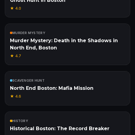
Ghost Hunt in Boston
★
4.0
W cenie
MURDER MYSTERY
Murder Mystery: Death in the Shadows in
North End, Boston
★
4.7
W cenie
SCAVENGER HUNT
North End Boston: Mafia Mission
★
4.6
W cenie
HISTORY
Historical Boston: The Record Breaker