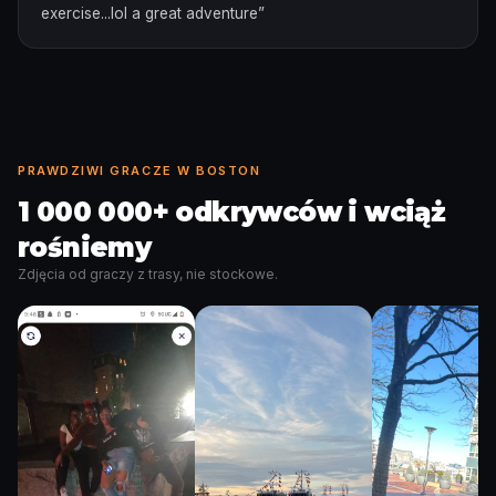
exercise...lol a great adventure
”
PRAWDZIWI GRACZE W BOSTON
1 000 000+ odkrywców i wciąż
rośniemy
Zdjęcia od graczy z trasy, nie stockowe.