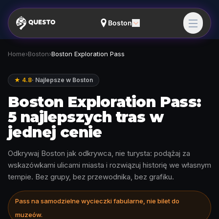
Boston
Home
›
Boston
›
Boston Exploration Pass
★ 4.8
·
Najlepsze w Boston
Boston Exploration Pass:
5 najlepszych tras w
jednej cenie
Odkrywaj Boston jak odkrywca, nie turysta: podążaj za
wskazówkami ulicami miasta i rozwiązuj historię we własnym
tempie. Bez grupy, bez przewodnika, bez grafiku.
Pass na samodzielne wycieczki fabularne, nie bilet do
muzeów.