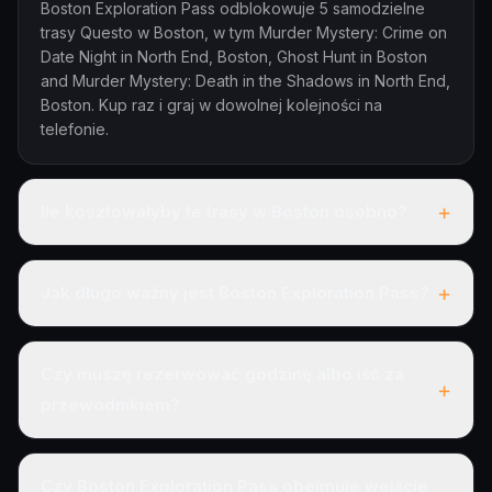
Boston Exploration Pass odblokowuje 5 samodzielne
trasy Questo w Boston, w tym Murder Mystery: Crime on
Date Night in North End, Boston, Ghost Hunt in Boston
and Murder Mystery: Death in the Shadows in North End,
Boston. Kup raz i graj w dowolnej kolejności na
telefonie.
+
Ile kosztowałyby te trasy w Boston osobno?
+
Jak długo ważny jest Boston Exploration Pass?
Czy muszę rezerwować godzinę albo iść za
+
przewodnikiem?
Czy Boston Exploration Pass obejmuje wejście