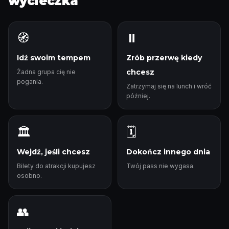
wycieczka
🧭
⏸️
Idź swoim tempem
Zrób przerwę kiedy
chcesz
Żadna grupa cię nie
pogania.
Zatrzymaj się na lunch i wróć
później.
🏛️
🗓️
Wejdź, jeśli chcesz
Dokończ innego dnia
Bilety do atrakcji kupujesz
Twój pass nie wygasa.
osobno.
👥