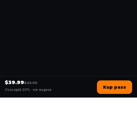
$39.99
$49.99
Kup pass
Oszczędź 20% ·
nie wygasa