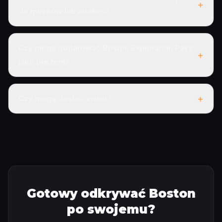
+
do muzeów lub atrakcji?
Czy mogę podarować Boston Exploration Pass
+
jako prezent?
+
Czy mogę dostać zwrot?
Gotowy odkrywać Boston
po swojemu?