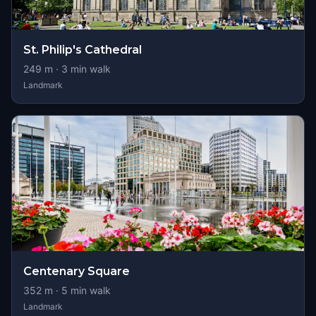
St. Philip's Cathedral
249
m ·
3
min walk
Landmark
Centenary Square
352
m ·
5
min walk
Landmark