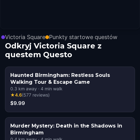
Victoria Square
Punkty startowe questów
Odkryj Victoria Square z
questem Questo
Haunted Birmingham: Restless Souls
Walking Tour & Escape Game
0.3
km away
·
4
min walk
★
4.6
(
577
reviews
)
$9.99
Murder Mystery: Death in the Shadows in
Birmingham
0.4
km away
·
4
min walk