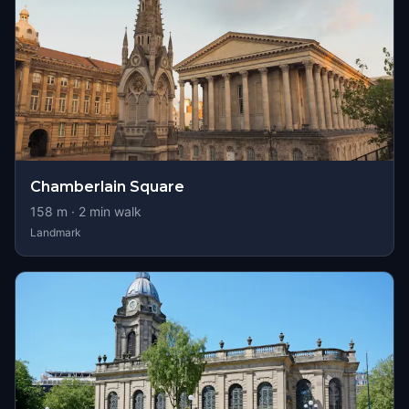
Chamberlain Square
158
m ·
2
min walk
Landmark