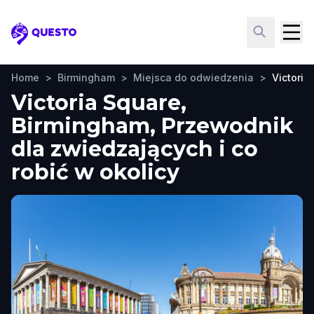
Questo
Home
>
Birmingham
>
Miejsca do odwiedzenia
>
Victoria
Victoria Square,
Birmingham, Przewodnik
dla zwiedzających i co
robić w okolicy