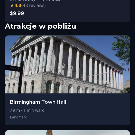
★
4.6
(
43
reviews
)
$9.99
Atrakcje w pobliżu
Birmingham Town Hall
79
m ·
1
min walk
Landmark